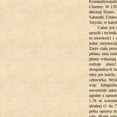
Konstantynopolu
Charney. W 1355
diecezji Troyes
Sabaudii. Umies
Turynie, w kated
Całun jest
sposób i technik
m szerokości i 
jedne zarysowuj
Zarys ciała poz
płótno, oraz nie
plamy wskazują 
rodzaje plam
skrupulatnych ba
silny pot ludzki
człowieka. Wysi
więc fotografi
stworzenie taki
zgodne z opisem
1,78 m wzrostu
idealnej (1 do 
pełna oprawa oc
usta, długie wł