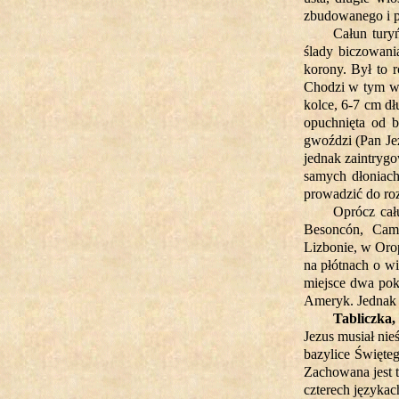
zbudowanego i p
Całun turyń
ślady biczowani
korony. Był to r
Chodzi w tym wy
kolce, 6-7 cm dł
opuchnięta od b
gwoździ (Pan Je
jednak zaintrygo
samych dłoniach
prowadzić do roz
Oprócz cał
Besoncón, Cam
Lizbonie, w Oro
na płótnach o wi
miejsce dwa pok
Ameryk. Jednak i
Tabliczka,
Jezus musiał nie
bazylice Święte
Zachowana jest t
czterech językac