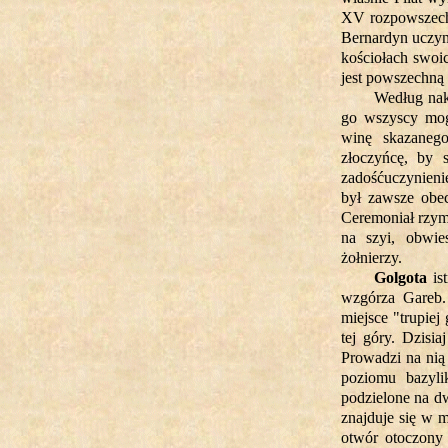
XV rozpowszechn
Bernardyn uczyni
kościołach swoi
jest powszechną 
Według nak
go wszyscy mogl
winę skazanego
złoczyńcę, by 
zadośćuczynieni
był zawsze obec
Ceremoniał rzyms
na szyi, obwie
żołnierzy.
Golgota
ist
wzgórza Gareb.
miejsce "trupiej
tej góry. Dzisi
Prowadzi na nią
poziomu bazyli
podzielone na dw
znajduje się w m
otwór otoczony 