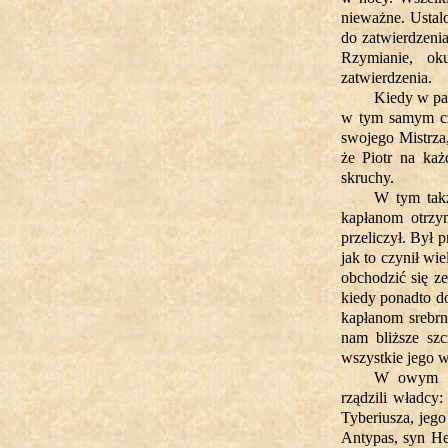
nieważne. Ustal
do zatwierdzeni
Rzymianie, ok
zatwierdzenia.
Kiedy w pa
w tym samym cza
swojego Mistrza,
że Piotr na każ
skruchy.
W tym takż
kapłanom otrzym
przeliczył. Był
jak to czynił wi
obchodzić się z
kiedy ponadto d
kapłanom srebrn
nam bliższe szc
wszystkie jego w
W owym cza
rządzili władcy
Tyberiusza, jego
Antypas, syn He