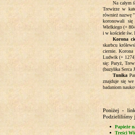
Na całym ś
Trewirze w kate
również nazwę "
koronowali się
Wielkiego (+ 80
i w kościele św.
Korona ci
skarbcu królewsk
ciernie. Korona
Ludwik (+ 1274)
się: Paryż, Tre
(bazylika Serca 
Tunika
Pan
znajduje się we
badaniom nauk
Poniżej - li
Podzieliliśmy 
Papieże n
Treści Wi