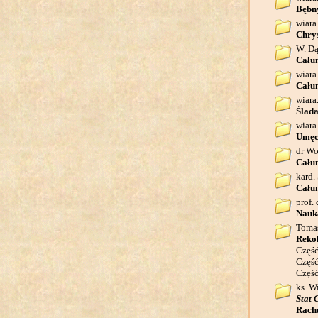
Bębn
wiara
Chrys
W. Dą
Całun
wiara
Cału
wiara
Ślad
wiara
Umęc
dr Wo
Całun
kard.
Całun
prof. 
Nauka
Tomas
Rekol
Część
Część
Część 
ks. W
Stat 
Rachu