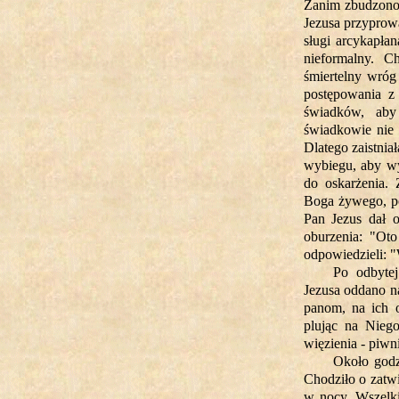
Zanim zbudzono
Jezusa przyprow
sługi arcykapła
nieformalny. C
śmiertelny wróg
postępowania z
świadków, ab
świadkowie nie 
Dlatego zaistnia
wybiegu, aby w
do oskarżenia.
Boga żywego, po
Pan Jezus dał o
oburzenia: "Oto
odpowiedzieli: "
Po odbytej
Jezusa oddano na
panom, na ich o
plując na Nieg
więzienia - piwn
Około godz
Chodziło o zatw
w nocy. Wszelk