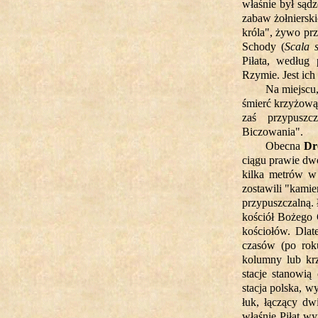
właśnie był sąd
zabaw żołniersk
króla", żywo pr
Schody (
Scala 
Piłata, według
Rzymie. Jest ich 
Na miejscu,
śmierć krzyżową
zaś przypuszc
Biczowania".
Obecna
Dr
ciągu prawie dwó
kilka metrów w
zostawili "kami
przypuszczalną.
kościół Bożego 
kościołów. Dlat
czasów (po roku
kolumny lub krz
stacje stanowią
stacja polska, w
łuk, łączący dw
właśnie Piłat w