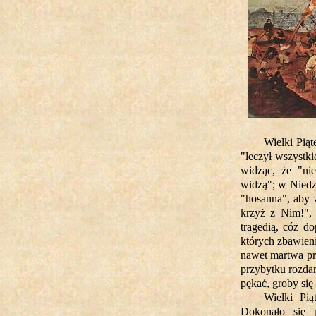
Wielki Piąt
"leczył wszystki
widząc, że "ni
widzą"; w Niedz
"hosanna", aby 
krzyż z Nim!", 
tragedią, cóż d
których zbawieni
nawet martwa prz
przybytku rozdar
pękać, groby się
Wielki Pią
Dokonało się p