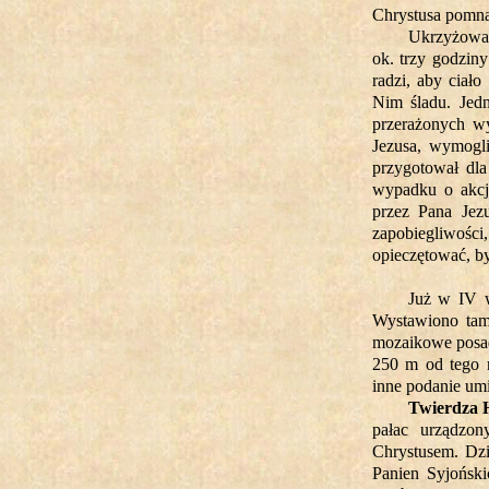
Chrystusa pomnaż
Ukrzyżowan
ok. trzy godzin
radzi, aby ciał
Nim śladu. Jedn
przerażonych wy
Jezusa, wymogli
przygotował dla
wypadku o akcję
przez Pana Jez
zapobiegliwości
opieczętować, by
Już w IV 
Wystawiono tam 
mozaikowe posadz
250 m od tego m
inne podanie umi
Twierdza 
pałac urządzo
Chrystusem. Dzi
Panien Syjońsk