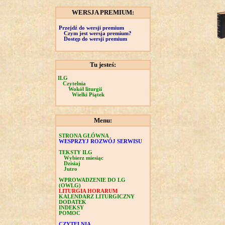
WERSJA PREMIUM:
Przejdź do wersji premium
Czym jest wersja premium?
Dostęp do wersji premium
Tu jesteś:
ILG
Czytelnia
Wokół liturgii
Wielki Piątek
Menu:
STRONA GŁÓWNA
WESPRZYJ ROZWÓJ SERWISU
TEKSTY ILG
Wybierz miesiąc
Dzisiaj
Jutro
WPROWADZENIE DO LG
(OWLG)
LITURGIA HORARUM
KALENDARZ LITURGICZNY
DODATEK
INDEKSY
POMOC
CZYTELNIA