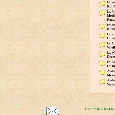
kl. W
Kult 
ks. M
Modli
Rozw
katol
Komu
ks. Z
Homil
ks. A
Wielk
ks. W
Drzew
ks. K
On by
Andre
Męka
Andre
Wsłuc
TEKSTY ILG
|
OWLG