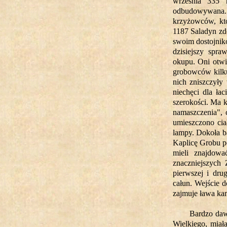
września 335 r
odbudowywana
krzyżowców, kt
1187 Saladyn zd
swoim dostojnik
dzisiejszy spr
okupu. Oni otwi
grobowców kilku
nich zniszczyły
niechęci dla ła
szerokości. Ma k
namaszczenia", 
umieszczono cia
lampy. Dokoła baz
Kaplicę Grobu po
mieli znajdowa
znaczniejszych
pierwszej i dru
całun. Wejście 
zajmuje ława kam
Bardzo daw
Wielkiego, miał