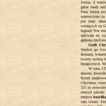
Jezusa. Z bokó
gdzie miały sta
Pana Jezusa prz
umieszczony na ś
jest mały ołt
wiodących na G
legendy Noe mia
spływała na cz
głęboka myśl teo
Grób Chr
Wejście go Grob
ikonami, wotami
tworzy osobną k
liturgicznych. W
W roku 135
dawnej Jerozoli
Rynek znajdował
Chrystusa, cesa
325 za zezwolen
zburzył zabytki
miejscu
bazylik
sam cesarz: Zen