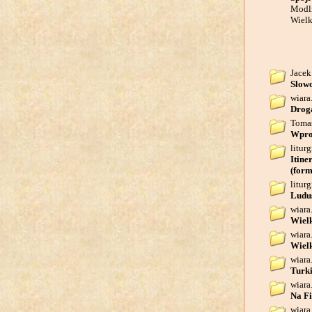
Modli
Wielk
Jacek
Słow
wiara
Droga
Toma
Wprow
liturg
Itine
(form
liturg
Ludus
wiara
Wielk
wiara
Wielk
wiara
Turki
wiara
Na Fi
wiara