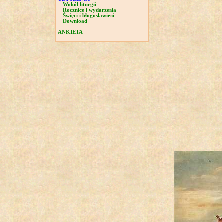
Wokół liturgii
Rocznice i wydarzenia
Święci i błogosławieni
Download
ANKIETA