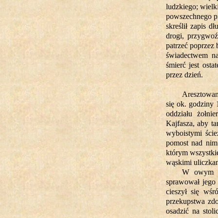
ludzkiego; wielk
powszechnego pr
skreślił zapis d
drogi, przygwoź
patrzeć poprzez 
świadectwem na
śmierć jest osta
przez dzień.
Aresztowan
się ok. godziny 
oddziału żołni
Kajfasza, aby t
wyboistymi ście
pomost nad nim
którym wszystkie
wąskimi uliczkam
W owym ro
sprawował jego 
cieszył się wś
przekupstwa zdo
osadzić na stol