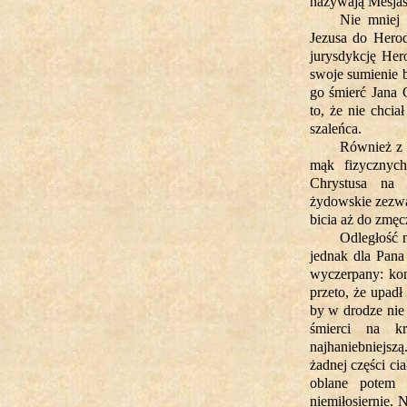
nazywają Mesjasz
Nie mniej 
Jezusa do Herod
jurysdykcję Her
swoje sumienie 
go śmierć Jana 
to, że nie chci
szaleńca.
Również z 
mąk fizycznych
Chrystusa na 
żydowskie zezwa
bicia aż do zmęcz
Odległość 
jednak dla Pana
wyczerpany: ko
przeto, że upadł
by w drodze nie
śmierci na k
najhaniebniejsz
żadnej części cia
oblane potem 
niemiłosiernie. 