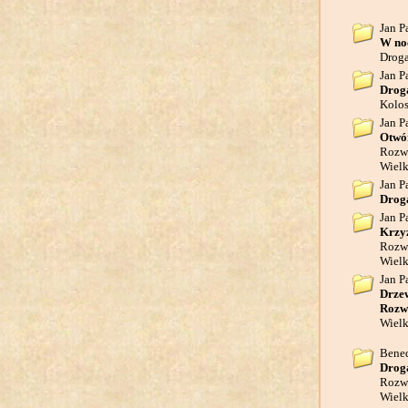
Jan P
W noc
Droga
Jan P
Droga
Kolos
Jan P
Otwó
Rozwa
Wielk
Jan P
Droga
Jan P
Krzyż
Rozwa
Wielk
Jan P
Drze
Rozwa
Wielk
Bene
Droga
Rozwa
Wielk