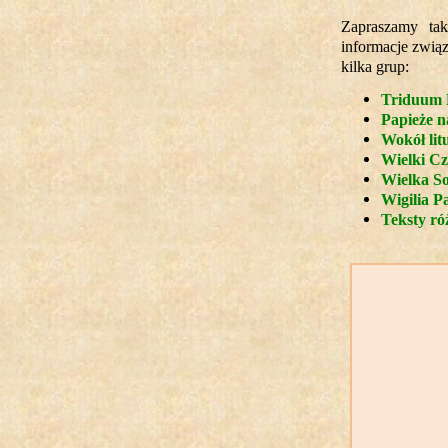
Zapraszamy tak
informacje zwią
kilka grup:
Triduum 
Papieże 
Wokół lit
Wielki Cz
Wielka So
Wigilia P
Teksty ró