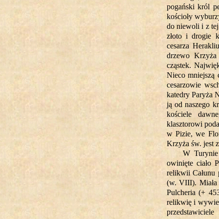
pogański król pe
kościoły wyburzy
do niewoli i z t
złoto i drogie 
cesarza Herakli
drzewo Krzyża 
cząstek. Najwię
Nieco mniejszą c
cesarzowie wsch
katedry Paryża 
ją od naszego kr
kościele dawn
klasztorowi pod
w Pizie, we Fl
Krzyża św. jest z
W Turynie
owinięte ciało 
relikwii Całunu
(w. VIII). Miał
Pulcheria (+ 45
relikwię i wywie
przedstawici