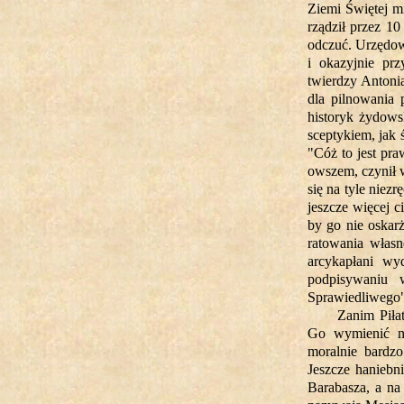
Ziemi Świętej m
rządził przez 10
odczuć. Urzędowa
i okazyjnie pr
twierdzy Antonia
dla pilnowania 
historyk żydowsk
sceptykiem, jak
"Cóż to jest pr
owszem, czynił 
się na tyle niezr
jeszcze więcej c
by go nie oskar
ratowania własn
arcykapłani wy
podpisywaniu 
Sprawiedliwego"
Zanim Piła
Go wymienić na
moralnie bardz
Jeszcze haniebn
Barabasza, a na