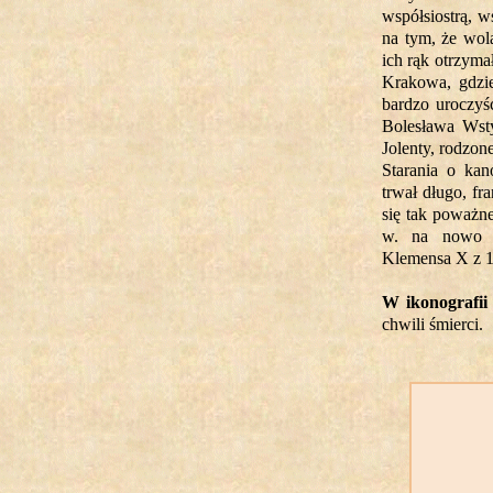
współsiostrą, wś
na tym, że wol
ich rąk otrzymał
Krakowa, gdzie
bardzo uroczyś
Bolesława Wsty
Jolenty, rodzone
Starania o kan
trwał długo, fra
się tak poważn
w. na nowo ro
Klemensa X z 17
W ikonografii
chwili śmierci.