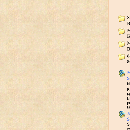
S
B
M
K
M
D
d
8
M
Ś
N
B
t
B
p
t
J
Ś
Ś
w