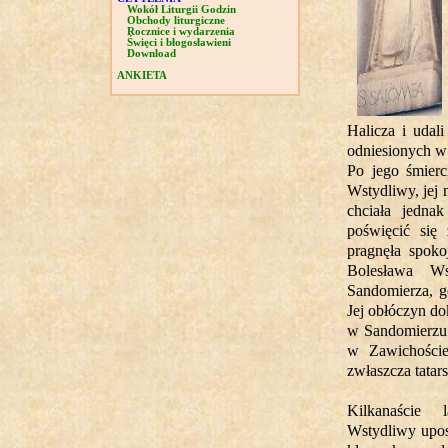
Wokół Liturgii Godzin
Obchody liturgiczne
Rocznice i wydarzenia
Święci i błogosławieni
Download
ANKIETA
Halicza i udal
odniesionych w 
Po jego śmierc
Wstydliwy, jej 
chciała jedna
poświęcić się
pragnęła spok
Bolesława Ws
Sandomierza, g
Jej obłóczyn d
w Sandomierzu.
w Zawichoście
zwłaszcza tatars
Kilkanaście 
Wstydliwy uposa