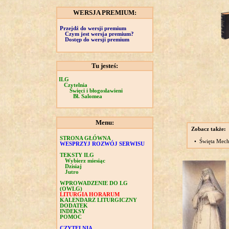
WERSJA PREMIUM:
Przejdź do wersji premium
Czym jest wersja premium?
Dostęp do wersji premium
Tu jesteś:
ILG
Czytelnia
Święci i błogosławieni
Bł. Salomea
Menu:
Zobacz także:
STRONA GŁÓWNA
•
Święta Mech
WESPRZYJ ROZWÓJ SERWISU
TEKSTY ILG
Wybierz miesiąc
Dzisiaj
Jutro
WPROWADZENIE DO LG
(OWLG)
LITURGIA HORARUM
KALENDARZ LITURGICZNY
DODATEK
INDEKSY
POMOC
CZYTELNIA