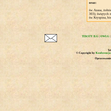
oraz:
św. Azasa, żołni
303); świętych m
św. Kryspina, bi
TEKSTY ILG
|
OWLG
Tek
© Copyright by
Konferencja 
Opracowanie 