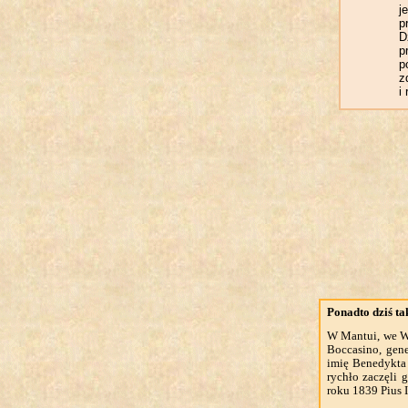
j
p
D
p
p
z
i
Ponadto dziś t
W Mantui, we W
Boccasino, gen
imię Benedykta
rychło zaczęli
roku 1839 Pius 