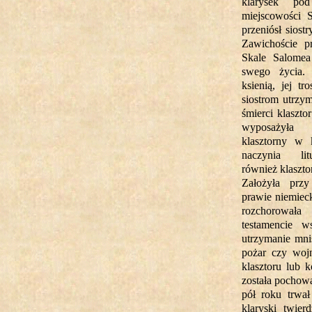
klarysek po
miejscowości 
przeniósł siost
Zawichoście pr
Skale Salomea 
swego życia.
ksienią, jej tr
siostrom utrzy
śmierci klasztor
wyposażyła 
klasztorny w 
naczynia lit
również klaszto
Założyła przy
prawie niemiec
rozchorowa
testamencie w
utrzymanie mnis
pożar czy woj
klasztoru lub k
została pochow
pół roku trwał
klaryski twie