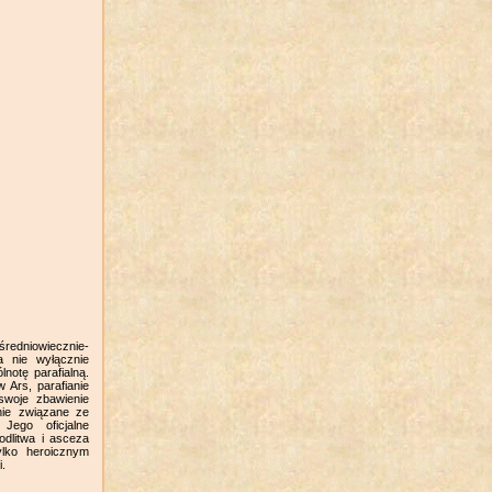
średniowiecznie-
a nie wyłącznie
notę parafialną.
 Ars, parafianie
 swoje zbawienie
lnie związane ze
Jego oficjalne
odlitwa i asceza
ylko heroicznym
i.