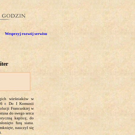
Wesprzyj rozwój serwisu
iter
ogich wieśniaków w
86 r. Do I Komunii
olucji Francuskiej w
ystusa do swego serca
oryczną kaplicę, do
słonięto furą siana.
mknięte, nauczył się
t.