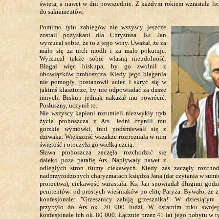
święta, a nawet w dni powszednie. Z każdym rokiem wzrastała li
do sakramentów.
Pomimo tylu zabiegów nie wszyscy jeszcze
zostali pozyskani dla Chrystusa. Ks. Jan
wyrzucał sobie, że to z jego winy. Uważał, że za
mało się za nich modli i za mało pokutuje.
Wyrzucał także sobie własną nieudolność.
Błagał więc biskupa, by go zwolnił z
obowiązków proboszcza. Kiedy jego błagania
nie pomogły, postanowił uciec i skryć się w
jakimś klasztorze, by nie odpowiadać za dusze
innych. Biskup jednak nakazał mu powrócić.
Posłuszny, uczynił to.
Nie wszyscy kapłani rozumieli niezwykły tryb
życia proboszcza z Ars. Jedni czynili mu
gorzkie wymówki, inni podśmiewali się z
dziwaka. Większość wszakże rozpoznała w nim
świętość i otoczyła go wielką czcią.
Sława proboszcza zaczęła rozchodzić się
daleko poza parafię Ars. Napływały nawet z
odległych stron tłumy ciekawych. Kiedy zaś zaczęły rozchod
nadprzyrodzonych charyzmatach księdza Jana (dar czytania w sumie
proroctwa), ciekawość wzrastała. Ks. Jan spowiadał długimi god
penitentów: od prostych wieśniaków po elitę Paryża. Bywało, że
konfesjonale: "Grzesznicy zabiją grzesznika!" W dziesiątym
przybyło do Ars ok. 20 000 ludzi. W ostatnim roku swoje
konfesjonale ich ok. 80 000. Łącznie przez 41 lat jego pobytu w t