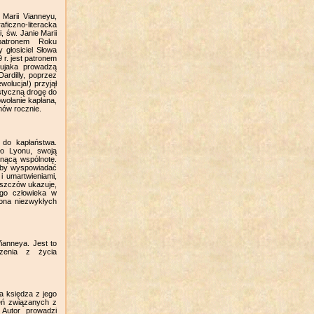
Marii Vianneyu,
iczno-literacka
, św. Janie Marii
patronem Roku
 głosiciel Słowa
 r. jest patronem
Bujaka prowadzą
ardilly, poprzez
ewolucja!) przyjął
styczną drogę do
owołanie kapłana,
mów rocznie.
 do kapłaństwa.
ło Lyonu, swoją
tnącą wspólnotę.
, by wyspowiadać
i umartwieniami,
oszczów ukazuje,
ego człowieka w
rona niezwykłych
ianneya. Jest to
rzenia z życia
a księdza z jego
eń związanych z
 Autor prowadzi