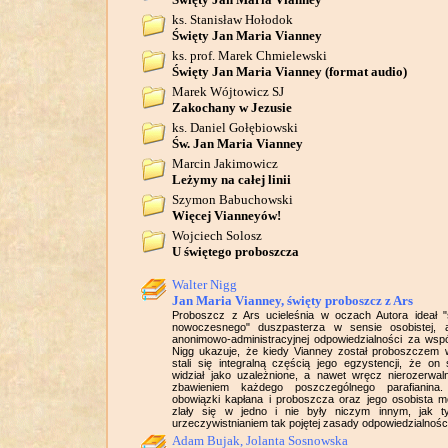
ks. Stanisław Hołodok
Święty Jan Maria Vianney
ks. prof. Marek Chmielewski
Święty Jan Maria Vianney (format audio)
Marek Wójtowicz SJ
Zakochany w Jezusie
ks. Daniel Gołębiowski
Św. Jan Maria Vianney
Marcin Jakimowicz
Leżymy na całej linii
Szymon Babuchowski
Więcej Vianneyów!
Wojciech Solosz
U świętego proboszcza
Walter Nigg
Jan Maria Vianney, święty proboszcz z Ars
Proboszcz z Ars ucieleśnia w oczach Autora ideał "
nowoczesnego" duszpasterza w sensie osobistej, 
anonimowo-administracyjnej odpowiedzialności za wspól
Nigg ukazuje, że kiedy Vianney został proboszczem w
stali się integralną częścią jego egzystencji, że on
widział jako uzależnione, a nawet wręcz nierozerwa
zbawieniem każdego poszczególnego parafianina. 
obowiązki kapłana i proboszcza oraz jego osobista m
zlały się w jedno i nie były niczym innym, jak t
urzeczywistnianiem tak pojętej zasady odpowiedzialnośc
Adam Bujak, Jolanta Sosnowska