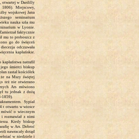
 otwartej w Dardilly
 1806). Miejscowy,
łużby wojskowej Jana
ższego seminarium
wieku nauka szła mu
minarium w Lyonie.
 Zamierzał faktycznie
ił mu to proboszcz z
czono go do święceń
 diecezja odczuwała
ięcenia kapłańskie.
o kapłaństwa natrafił
 jego śmierci biskup
łan zastał kościółek
, że na Mszy świętej
go też nie otwierano
ernych Ars mówiono
był tu jednak z dużą
8-1859).
akramentem. Sypiał
 r. otwarto w wiosce
na mówić o wiecznym
 i rozmawiał z nimi
terza. Kiedy biskup
parafię w Ars. Dobroć
owoli nawracały dotąd
ełniać w niedziele i