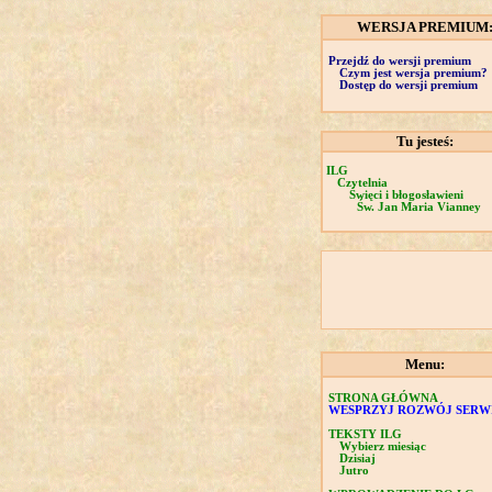
WERSJA PREMIUM
Przejdź do wersji premium
Czym jest wersja premium?
Dostęp do wersji premium
Tu jesteś:
ILG
Czytelnia
Święci i błogosławieni
Św. Jan Maria Vianney
Menu:
STRONA GŁÓWNA
WESPRZYJ ROZWÓJ SERW
TEKSTY ILG
Wybierz miesiąc
Dzisiaj
Jutro