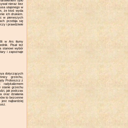
martwieniem było
sywał nieraz bez
zusa utajonego w
ym, że ktoś wyda
enie ich drukiem.
ęc w pierwszych
ch przebija się
czy i prawdziwie
fii w Ars tłumy
ednik. Pisał też
ka stanowi wybór
ary i zapoznaje
neya dotyczących
mnicy grzechu,
ięty Proboszcz z
m radykalizmem
w stanie grzechu
adzi, jak podczas
 oraz działania
anów to bezcenne
jest najbardziej
dusz.