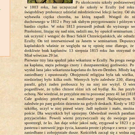
Po ukończeniu szkoły podstawowej,
w 1803 roku, Jan uczęszczał do szkoły w Ecully (od roku
Y
świątobliwy proboszcz udzielał młodzieńcowi lekcji łaciny. Od s
wybawiła ciężka choroba, na którą zapadł. Wstąpił do ni
duchownego w 1812 r. Przy tak słabym przygotowaniu i późnym 
bardzo ciężko. W roku 1813 przeszedł jednak do wyższego se
Przełożeni, litując się nad nim, radzili mu, by opuścił seminarium.
tak uczynić i wstąpić do Braci Szkół Chrześcijańskich, ale odradz
Ecully. On też interweniował za Janem w seminarium. Dopusz
kapłańskich właśnie ze względu na tę opinię oraz dlatego, że
dotkliwie brak kapłanów. 13 sierpnia 1815 roku Jan otrzymał św
Miał wówczas 29 lat.
Pierwsze trzy lata spędził jako wikariusz w Ecully. Na progu sweg
na kapłana, męża pełnego cnoty i duszpasterskiej gorliwości. Po
wysłał Jana jako wikariusza-kapelana do Ars-en-Dembes. Młody kap
zaniedbany i opustoszały. Obojętność religijna była tak wielka
niedzielnej było kilka osób. Wiernych było zaledwie 230; dlate
parafii, gdyż żaden proboszcz by na niej nie wyżył. O wi
pogardliwie, że tylko chrzest różni ich od bydląt. Ks. Jan przy
ochotą. Nie wiedział, że przyjdzie mu tu pozostać przez 41 lat (181
Całe godziny przebywał na modlitwie przed Najświętszym S
zaledwie po parę godzin dziennie na gołych deskach. Kiedy w 1824
szkółkę, uczył w niej prawd wiary. Jadł nędznie i mało, moż
poście. Dla wszystkich był uprzejmy. Odwiedzał swoich parafian
przyjacielsko. Powoli wierni przyzwyczaili się do swojego pas
spostrzegł, że ks. Jan daje sobie jakoś radę, erygował w 1823 r. 
pasterza i surowość jego życia, kazania proste i płynące z serca - p
zaniedbane i zobojętniałe dusze. Kościółek zaczął się z wolna zap