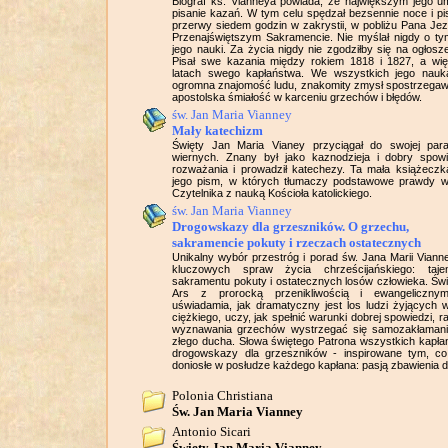
Biograf ks. Vianneya powiada, że największym jego u
pisanie kazań. W tym celu spędzał bezsennie noce i pi
przerwy siedem godzin w zakrystii, w pobliżu Pana Je
Przenajświętszym Sakramencie. Nie myślał nigdy o t
jego nauki. Za życia nigdy nie zgodziłby się na ogłosz
Pisał swe kazania między rokiem 1818 i 1827, a wi
latach swego kapłaństwa. We wszystkich jego nauka
ogromna znajomość ludu, znakomity zmysł spostrzegaw
apostolska śmiałość w karceniu grzechów i błędów.
św. Jan Maria Vianney
Mały katechizm
Święty Jan Maria Vianey przyciągał do swojej para
wiernych. Znany był jako kaznodzieja i dobry spowi
rozważania i prowadził katechezy. Ta mała książecz
jego pism, w których tłumaczy podstawowe prawdy wi
Czytelnika z nauką Kościoła katolickiego.
św. Jan Maria Vianney
Drogowskazy dla grzeszników. O grzechu,
sakramencie pokuty i rzeczach ostatecznych
Unikalny wybór przestróg i porad św. Jana Marii Vian
kluczowych spraw życia chrześcijańskiego: taje
sakramentu pokuty i ostatecznych losów człowieka. Św
Ars z prorocką przenikliwością i ewangeliczny
uświadamia, jak dramatyczny jest los ludzi żyjących 
ciężkiego, uczy, jak spełnić warunki dobrej spowiedzi, r
wyznawania grzechów wystrzegać się samozakłamania
złego ducha. Słowa świętego Patrona wszystkich kapł
drogowskazy dla grzeszników - inspirowane tym, co 
doniosłe w posłudze każdego kapłana: pasją zbawienia 
Polonia Christiana
Św. Jan Maria Vianney
Antonio Sicari
Święty Jan Maria Vianney