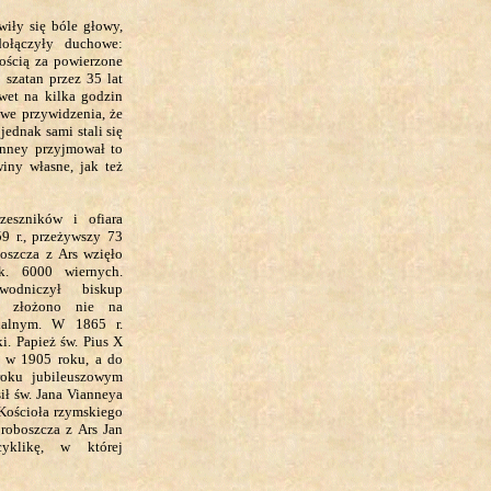
iły się bóle głowy,
dołączyły duchowe:
ością za powierzone
szatan przez 35 lat
wet na kilka godzin
we przywidzenia, że
ednak sami stali się
anney przyjmował to
iny własne, jak też
zeszników i ofiara
59 r., przeżywszy 73
oszcza z Ars wzięło
. 6000 wiernych.
wodniczył biskup
tki złożono nie na
fialnym. W 1865 r.
i. Papież św. Pius X
o w 1905 roku, a do
roku jubileuszowym
ił św. Jana Vianneya
Kościoła rzymskiego
roboszcza z Ars Jan
yklikę, w której