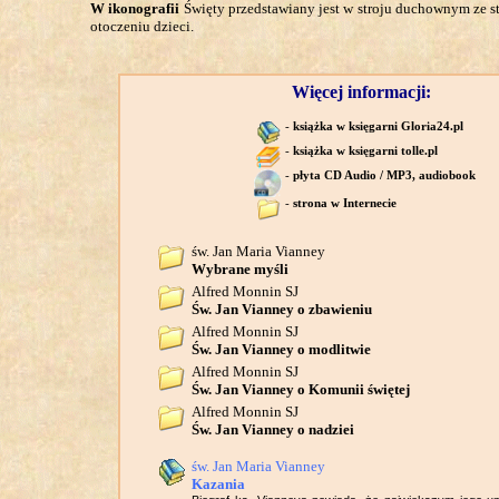
W ikonografii
Święty przedstawiany jest w stroju duchownym ze stu
otoczeniu dzieci.
Więcej informacji:
-
książka w księgarni Gloria24.pl
-
książka w księgarni tolle.pl
-
płyta CD Audio / MP3, audiobook
-
strona w Internecie
św. Jan Maria Vianney
Wybrane myśli
Alfred Monnin SJ
Św. Jan Vianney o zbawieniu
Alfred Monnin SJ
Św. Jan Vianney o modlitwie
Alfred Monnin SJ
Św. Jan Vianney o Komunii świętej
Alfred Monnin SJ
Św. Jan Vianney o nadziei
św. Jan Maria Vianney
Kazania