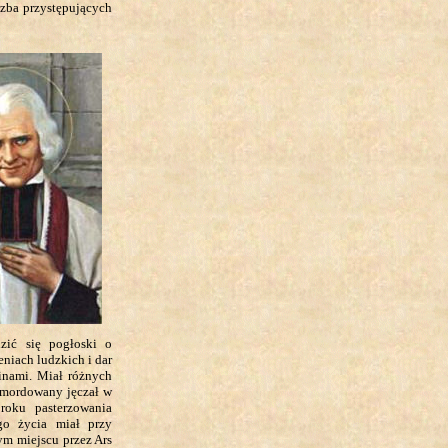
czba przystępujących
zić się pogłoski o
niach ludzkich i dar
zinami. Miał różnych
 zmordowany jęczał w
 roku pasterzowania
go życia miał przy
ym miejscu przez Ars