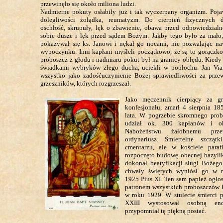
przewinęło się około miliona ludzi.
Nadmierne pokuty osłabiły już i tak wyczerpany organizm. Pojaw
dolegliwości żołądka, reumatyzm. Do cierpień fizycznych 
oschłość, skrupuły, lęk o zbawienie, obawa przed odpowiedzialn
sobie dusze i lęk przed sądem Bożym. Jakby tego było za mało, 
pokazywał się ks. Janowi i nękał go nocami, nie pozwalając na
wypoczynku. Inni kapłani myśleli początkowo, że są to gorączko
proboszcz z głodu i nadmiaru pokut był na granicy obłędu. Kiedy j
świadkami wybryków złego ducha, uciekli w popłochu. Jan Vi
wszystko jako zadośćuczynienie Bożej sprawiedliwości za przew
grzeszników, których rozgrzeszał.
Jako męczennik cierpiący za gr
konfesjonału, zmarł 4 sierpnia 18
lata. W pogrzebie skromnego prob
udział ok. 300 kapłanów i ok
Nabożeństwu żałobnemu prze
ordynariusz. Śmiertelne szczą
cmentarzu, ale w kościele para
rozpoczęto budowę obecnej bazylik
dokonał beatyfikacji sługi Bożeg
chwały świętych wyniósł go w 
1925 Pius XI. Ten sam papież ogłos
patronem wszystkich proboszczów 
w roku 1929. W stulecie śmierci p
XXIII wystosował osobną enc
przypomniał tę piękną postać.