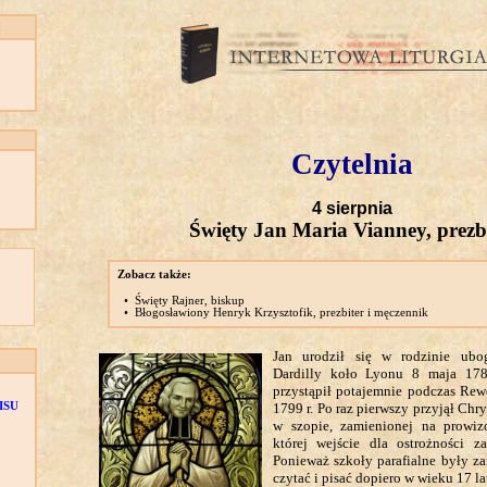
:
Czytelnia
4 sierpnia
Święty Jan Maria Vianney, prezb
Zobacz także:
•
Święty Rajner, biskup
•
Błogosławiony Henryk Krzysztofik, prezbiter i męczennik
Jan urodził się w rodzinie ub
Dardilly koło Lyonu 8 maja 17
przystąpił potajemnie podczas Rew
ISU
1799 r. Po raz pierwszy przyjął Chr
w szopie, zamienionej na prowiz
której wejście dla ostrożności za
Ponieważ szkoły parafialne były za
czytać i pisać dopiero w wieku 17 la