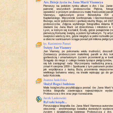
Ars. Dzieje życia św. Jana Marii Vianneya
Pierwszy na polskim rynku album o Ars i św. Janie 
patronie wszystkich proboszczów. Piękna, fotograf
opowieść o prostym proboszczu małej francuskiej parafii
Vianneyu, ogłoszonym przez Benedykta XVI 
Kapłańskiego. Męczennik konfesjonału i niezmordowany
Bożego, wzór pobożności i gorliwej służby Bogu, od 1929
proboszczów. Zdjęcia wybitnego fotografika Adama 
śladami św. Jana Marii: od dzieciństwa i młodości w D
Lyon, w którym się kształcił, Ecully, gdzie potajemnie (r
pierwszą Komunię świętą, a potem był wikarym. Tę arty
świętości wieńczy Ars, gdzie niegdyś w pełni rozkwitło p
a obecne sanktuarium ściąga ponad pół miliona pielgrzy
ks. Kazimierz Panuś
Święty Jan Vianney
Jan Vianney, po pokonaniu wielu trudności, doszedł
Zostawszy proboszczem maleńkiej parafii w Ars ko
gorliwością i umartwionym życiem przemienił ją w kwi
Ściągały do niego z całego świata tysiące pielgrzymów
się lub zasięgnąć rady. Wyczerpany nadludzką pracą 
zmarł 4 sierpnia 1859 r. Spotkanie z tym patronem prob
jak współpraca z łaską Bożą przemienia niepozorn
wielkiego bohatera wiary, na trwale wpisując go do g
ludzi Kościoła.
Joanna Jaskólska
Służył Bogu i ludziom
Mała książeczka przybliżająca postać św. Jana Marii V
krótka biografia zawierająca najważniejsze wyda
Proboszcza z Ars oraz jego rozważania.
Jacek Laskowski
Był taki ksiądz...
Poruszająca biografia św. Jana Marii Vianneya autorstw
otoczenia - anonimowego świadka doniosłych wydarz
życiem i działalnością świętego Proboszcza z Ars.