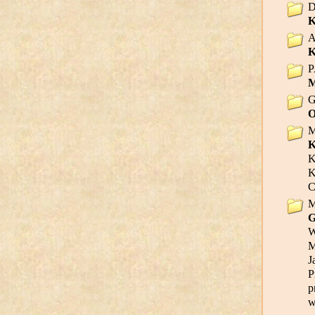
D
K
A
K
P
M
G
O
M
K
K
K
C
M
G
W
M
J
P
p
w