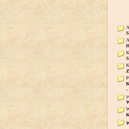
A
S
A
H
K
S
K
Z
P
K
-
y
W
W
K
W