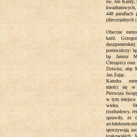
św. Jan Kanty,
kwadratowych, 
448 parafiach 
(diecezjalnych 
Obecnie metro
kard. Grzeg
duszpasterskie
pomocniczy: 
bp Janusz Ma
Chrząszcz oraz 
Dziwisz, abp M
Jan Zając.
Katedra metr
mieści się w
Pierwsza świąt
w tym miejscu 
wieku. Sk
(rozbudowy, re
sprawiły, że d
architektonic
spoczywają sz
krakowskich. J