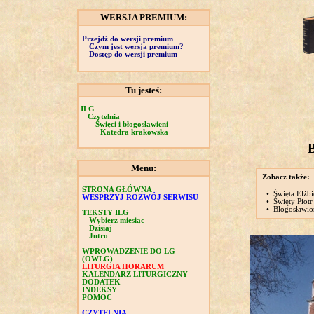
WERSJA PREMIUM:
Przejdź do wersji premium
Czym jest wersja premium?
Dostęp do wersji premium
Tu jesteś:
ILG
Czytelnia
Święci i błogosławieni
Katedra krakowska
B
Menu:
Zobacz także:
STRONA GŁÓWNA
•
Święta Elżbi
WESPRZYJ ROZWÓJ SERWISU
•
Święty Piotr
•
Błogosławio
TEKSTY ILG
Wybierz miesiąc
Dzisiaj
Jutro
WPROWADZENIE DO LG
(OWLG)
LITURGIA HORARUM
KALENDARZ LITURGICZNY
DODATEK
INDEKSY
POMOC
CZYTELNIA