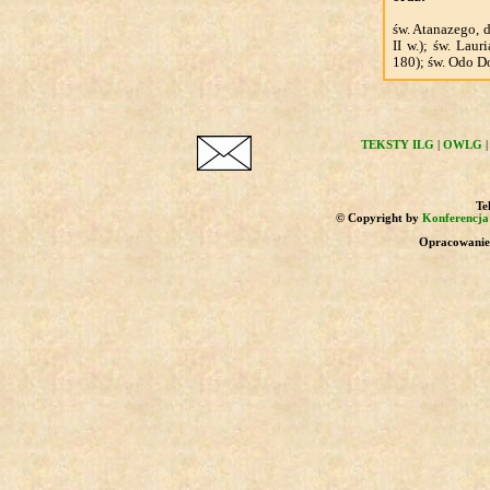
św. Atanazego, 
II w.); św. Lau
180); św. Odo Do
TEKSTY ILG
|
OWLG
Tek
© Copyright by
Konferencja 
Opracowanie 