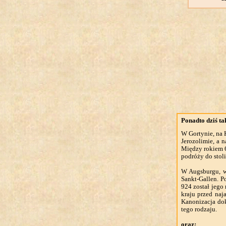
Ponadto dziś t
W Gortynie, na 
Jerozolimie, a 
Między rokiem 6
podróży do stoli
W Augsburgu, 
Sankt-Gallen. 
924 został jego 
kraju przed naj
Kanonizacja do
tego rodzaju.
oraz: