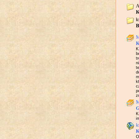
A
K
k
B
M
K
K
b
t
n
t
d
m
k
c
p
z
M
G
K
i
k
K
O