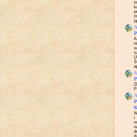
m
k
p
m
j
A
P
A
n
s
s
U
Ś
a
J
P
Z
P
A
P
K
W
i
m
n
d
d