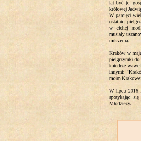
lat być jej go
królowej Jadwi
W pamięci wiel
ostatniej pielg
w cichej modl
musiały uszano
milczenia.
Kraków w maju 
pielgrzymki do 
katedrze wawel
innymi: "Krak
moim Krakowe
W lipcu 2016 r
spotykając si
Młodzieży.