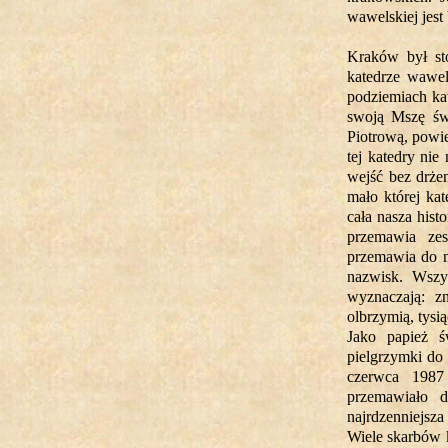
wawelskiej jest
Kraków był sto
katedrze wawel
podziemiach kat
swoją Mszę św
Piotrową, powi
tej katedry ni
wejść bez drże
mało której ka
cała nasza hist
przemawia zes
przemawia do na
nazwisk. Wszy
wyznaczają: z
olbrzymią, tysi
Jako papież 
pielgrzymki do
czerwca 1987
przemawiało d
najrdzenniejsza
Wiele skarbów 