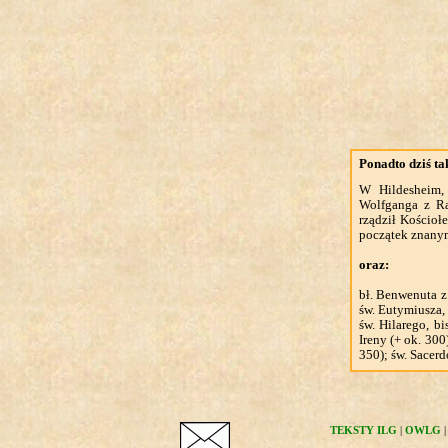
Ponadto dziś t
W Hildesheim
Wolfganga z Ra
rządził Kościo
początek znan
oraz:
bł. Benwenuta z
św. Eutymiusza,
św. Hilarego, b
Ireny (+ ok. 300
350); św. Sacerd
TEKSTY ILG
|
OWLG