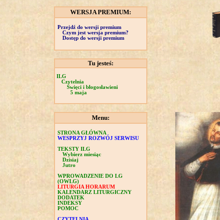
WERSJA PREMIUM:
Przejdź do wersji premium
Czym jest wersja premium?
Dostęp do wersji premium
Tu jesteś:
ILG
Czytelnia
Święci i błogosławieni
5 maja
Menu:
STRONA GŁÓWNA
WESPRZYJ ROZWÓJ SERWISU
TEKSTY ILG
Wybierz miesiąc
Dzisiaj
Jutro
WPROWADZENIE DO LG
(OWLG)
LITURGIA HORARUM
KALENDARZ LITURGICZNY
DODATEK
INDEKSY
POMOC
CZYTELNIA