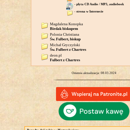
-
płyta CD Audio / MP3, audiobook
-
strona w Internecie
Magdalena Konopka
Biedak biskupem
Polonia Christiana
Św. Fulbert, biskup
Michał Gryczyński
Św. Fulbert z Chartres
deon.pl
Fulbert z Chartres
Ostatnia aktualizacja: 08.03.2024