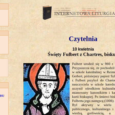
:
Czytelnia
10 kwietnia
Święty Fulbert z Chartres, bisk
Fulbert urodził się w 960 r.
Przypuszcza się, że pochodził 
w szkole katedralnej w Reims
Gerbert, późniejszy papież Sy
r. Fulbert przybył do Chartr
nauczyciela w szkole katedra
uczynił ośrodkiem kultural
mianowany kanonikiem i kan
ISU
kurii biskupiej. Po śmierci b
Fulberta jego następcą (1006).
Był aktywny w wielu dz
publicznego, kulturalnego i
wiedzą, gorliwością, a 