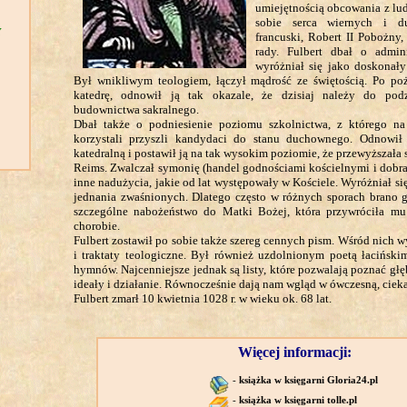
umiejętnością obcowania z lu
sobie serca wiernych i du
Y
francuski, Robert II Pobożny,
rady. Fulbert dbał o admini
wyróżniał się jako doskonały
Był wnikliwym teologiem, łączył mądrość ze świętością. Po poża
katedrę, odnowił ją tak okazale, że dzisiaj należy do podz
budownictwa sakralnego.
Dbał także o podniesienie poziomu szkolnictwa, z którego n
korzystali przyszli kandydaci do stanu duchownego. Odnowił
katedralną i postawił ją na tak wysokim poziomie, że przewyższała
Reims. Zwalczał symonię (handel godnościami kościelnymi i dobr
inne nadużycia, jakie od lat występowały w Kościele. Wyróżniał s
jednania zwaśnionych. Dlatego często w różnych sporach brano g
szczególne nabożeństwo do Matki Bożej, która przywróciła mu
chorobie.
Fulbert zostawił po sobie także szereg cennych pism. Wśród nich w
i traktaty teologiczne. Był również uzdolnionym poetą łaciński
hymnów. Najcenniejsze jednak są listy, które pozwalają poznać głę
ideały i działanie. Równocześnie dają nam wgląd w ówczesną, ciek
Fulbert zmarł 10 kwietnia 1028 r. w wieku ok. 68 lat.
Więcej informacji:
-
książka w księgarni Gloria24.pl
-
książka w księgarni tolle.pl