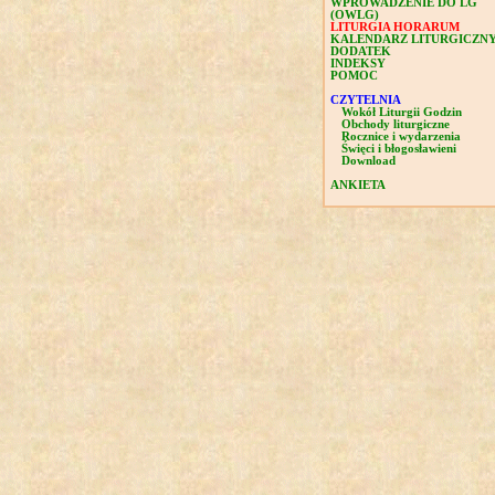
WPROWADZENIE DO LG
(OWLG)
LITURGIA HORARUM
KALENDARZ LITURGICZN
DODATEK
INDEKSY
POMOC
CZYTELNIA
Wokół Liturgii Godzin
Obchody liturgiczne
Rocznice i wydarzenia
Święci i błogosławieni
Download
ANKIETA