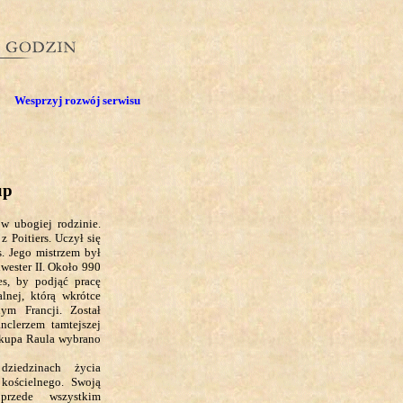
Wesprzyj rozwój serwisu
up
 w ubogiej rodzinie.
z Poitiers. Uczył się
. Jego mistrzem był
lwester II. Około 990
es, by podjąć pracę
lnej, którą wkrótce
nym Francji. Został
clerzem tamtejszej
iskupa Raula wybrano
iedzinach życia
 kościelnego. Swoją
przede wszystkim