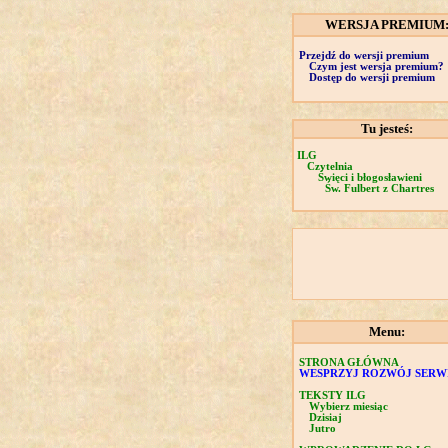
WERSJA PREMIUM
Przejdź do wersji premium
Czym jest wersja premium?
Dostęp do wersji premium
Tu jesteś:
ILG
Czytelnia
Święci i błogosławieni
Św. Fulbert z Chartres
Menu:
STRONA GŁÓWNA
WESPRZYJ ROZWÓJ SERW
TEKSTY ILG
Wybierz miesiąc
Dzisiaj
Jutro