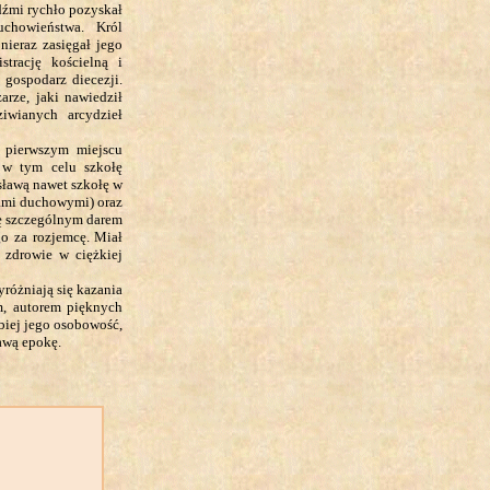
dźmi rychło pozyskał
chowieństwa. Król
 nieraz zasięgał jego
strację kościelną i
 gospodarz diecezji.
rze, jaki nawiedził
iwianych arcydzieł
a pierwszym miejscu
 w tym celu szkołę
 sławą nawet szkołę w
ami duchowymi) oraz
ię szczególnym darem
o za rozjemcę. Miał
 zdrowie w ciężkiej
yróżniają się kazania
m, autorem pięknych
biej jego osobowość,
awą epokę.