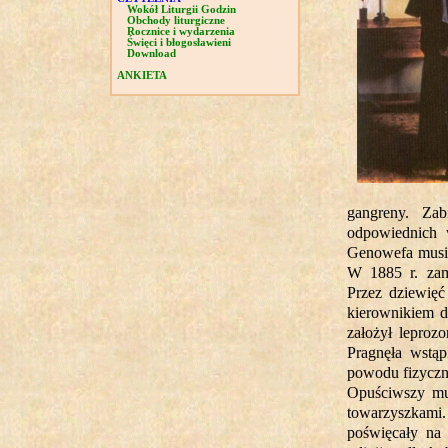
Wokół Liturgii Godzin
Obchody liturgiczne
Rocznice i wydarzenia
Święci i błogosławieni
Download
ANKIETA
gangreny. Za
odpowiednich 
Genowefa musia
W 1885 r. zam
Przez dziewięć
kierownikiem d
założył leproz
Pragnęła wstąp
powodu fizyczn
Opuściwszy mu
towarzyszkami.
poświęcały na 