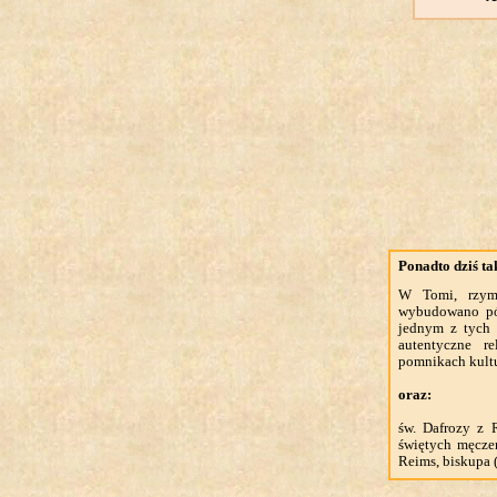
Ponadto dziś t
W Tomi, rzym
wybudowano póź
jednym z tych 
autentyczne r
pomnikach kultu
oraz:
św. Dafrozy z 
świętych męcze
Reims, biskupa (