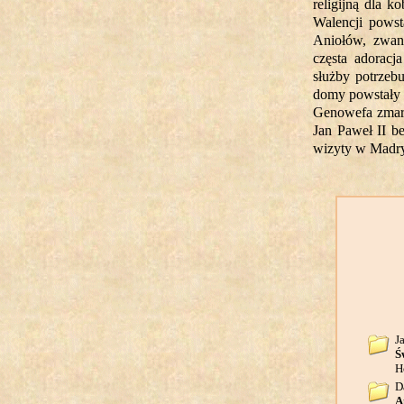
religijną dla 
Walencji powst
Aniołów, zwana
częsta adoracj
służby potrzeb
domy powstały w
Genowefa zmarła
Jan Paweł II b
wizyty w Madry
J
Ś
H
D
A