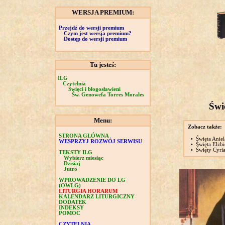
WERSJA PREMIUM:
Przejdź do wersji premium
Czym jest wersja premium?
Dostęp do wersji premium
Tu jesteś:
ILG
Czytelnia
Święci i błogosławieni
Św. Genowefa Torres Morales
Świ
Menu:
Zobacz także:
STRONA GŁÓWNA
•
Święta Aniel
WESPRZYJ ROZWÓJ SERWISU
•
Święta Elżb
•
Święty Cyria
TEKSTY ILG
Wybierz miesiąc
Dzisiaj
Jutro
WPROWADZENIE DO LG
(OWLG)
LITURGIA HORARUM
KALENDARZ LITURGICZNY
DODATEK
INDEKSY
POMOC
CZYTELNIA