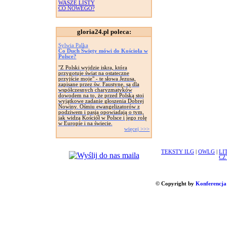
WASZE LISTY
CO NOWEGO?
gloria24.pl poleca:
Sylwia Palka
Co Duch Święty mówi do Kościoła w
Polsce?
"Z Polski wyjdzie iskra, która
przygotuje świat na ostateczne
przyjście moje" - te słowa Jezusa,
zapisane przez św. Faustynę, są dla
współczesnych charyzmatyków
dowodem na to, że przed Polską stoi
wyjątkowe zadanie głoszenia Dobrej
Nowiny. Ośmiu ewangelizatorów z
podziwem i pasją opowiadają o tym,
jak widzą Kościół w Polsce i jego rolę
w Europie i na świecie.
więcej >>>
TEKSTY ILG
|
OWLG
|
LI
CZ
© Copyright by
Konferencja 