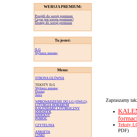
WERSJA PREMIUM:
Przejdź do wersji premium
Czym jest wersja premium?
Dostęp do wersji premium
Tu jesteś:
ILG
Wybierz miesiąc
Menu:
STRONA GŁÓWNA
TEKSTY ILG
Wybierz miesiąc
Dzisiaj
Jutro
Zapraszamy takż
WPROWADZENIE DO LG (OWLG)
LITURGIA HORARUM
KALENDARZ LITURGICZNY
KALE
DODATEK
INDEKSY
formac
POMOC
Teksty L
CZYTELNIA
PDF)
ANKIETA
LINKI