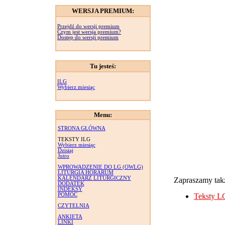
WERSJA PREMIUM:
Przejdź do wersji premium
Czym jest wersja premium?
Dostęp do wersji premium
Tu jesteś:
ILG
Wybierz miesiąc
Menu:
STRONA GŁÓWNA
TEKSTY ILG
Wybierz miesiąc
Dzisiaj
Jutro
WPROWADZENIE DO LG (OWLG)
LITURGIA HORARUM
KALENDARZ LITURGICZNY
Zapraszamy takż
DODATEK
INDEKSY
POMOC
Teksty L
CZYTELNIA
ANKIETA
LINKI