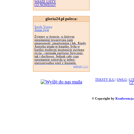
WASZE LISTY
CO NOWEGO?
gloria24.pl poleca:
Sarah Young
Jezus żyje
Żyjemy w świecie, w którym
nieustannie towarzyszą nam
niepewność, zmartwienia i lęk. Kiedy
Autorka pisała tę książkę, była w
bardzo trudnym momencie swojego
życia - cierpiała zarówno fizycznie,
jak i duchowo. Jednak cały czas
nieustannie wierzyła w jedno:
nierozerwalną wieź z Jezusem.
więcej >>>
TEKSTY ILG
|
OWLG
|
LI
CZ
© Copyright by
Konferencja 