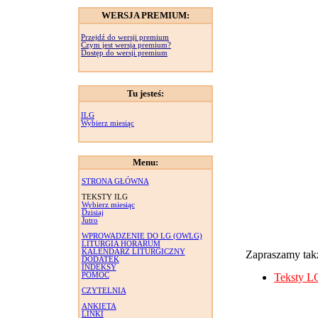
WERSJA PREMIUM:
Przejdź do wersji premium
Czym jest wersja premium?
Dostęp do wersji premium
Tu jesteś:
ILG
Wybierz miesiąc
Menu:
STRONA GŁÓWNA
TEKSTY ILG
Wybierz miesiąc
Dzisiaj
Jutro
WPROWADZENIE DO LG (OWLG)
LITURGIA HORARUM
KALENDARZ LITURGICZNY
Zapraszamy takż
DODATEK
INDEKSY
POMOC
Teksty L
CZYTELNIA
ANKIETA
LINKI