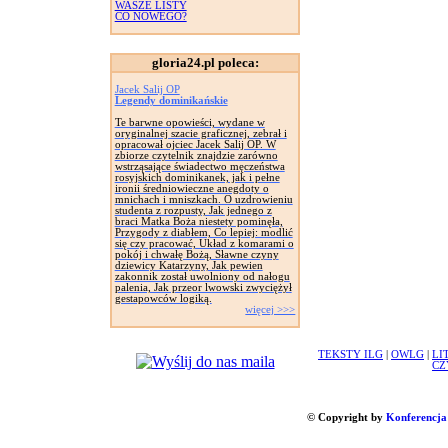
WASZE LISTY
CO NOWEGO?
gloria24.pl poleca:
Jacek Salij OP
Legendy dominikańskie
Te barwne opowieści, wydane w
oryginalnej szacie graficznej, zebrał i
opracował ojciec Jacek Salij OP. W
zbiorze czytelnik znajdzie zarówno
wstrząsające świadectwo męczeństwa
rosyjskich dominikanek, jak i pełne
ironii średniowieczne anegdoty o
mnichach i mniszkach. O uzdrowieniu
studenta z rozpusty, Jak jednego z
braci Matka Boża niestety pominęła,
Przygody z diabłem, Co lepiej: modlić
się czy pracować, Układ z komarami o
pokój i chwałę Bożą, Sławne czyny
dziewicy Katarzyny, Jak pewien
zakonnik został uwolniony od nałogu
palenia, Jak przeor lwowski zwyciężył
gestapowców logiką.
więcej >>>
TEKSTY ILG
|
OWLG
|
LI
CZ
© Copyright by
Konferencja 