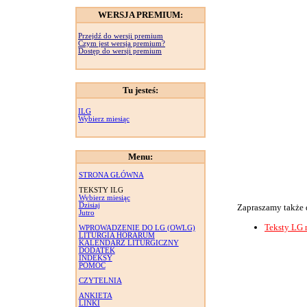
WERSJA PREMIUM:
Przejdź do wersji premium
Czym jest wersja premium?
Dostęp do wersji premium
Tu jesteś:
ILG
Wybierz miesiąc
Menu:
STRONA GŁÓWNA
TEKSTY ILG
Wybierz miesiąc
Dzisiaj
Zapraszamy także 
Jutro
Teksty LG 
WPROWADZENIE DO LG (OWLG)
LITURGIA HORARUM
KALENDARZ LITURGICZNY
DODATEK
INDEKSY
POMOC
CZYTELNIA
ANKIETA
LINKI