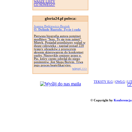
WASZE LISTY
CO NOWEGO?
gloria24.pl poleca:
Joanna Bątkiewicz-Brożek
O. Dolindo Ruotolo. Życie i cuda
Pierwsza biografia autora potężnej
modlitwy "Jezu, Ty się tym zajmij".
Mistyk. Posiadał przedziwny wgląd w
duszę człowieka - napisał ponad 220
tysięcy obrazków z proroczym
słowem skierowanym do konkretnej
osoby. Niezwykle ceniony przez o.
Pio, który często odsyłał do niego
penitentów. Jest Sługą Bożym. Trwa
jego proces beatyfikacyjny.
więcej >>>
TEKSTY ILG
|
OWLG
|
LI
CZ
© Copyright by
Konferencja 