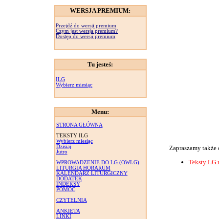
WERSJA PREMIUM:
Przejdź do wersji premium
Czym jest wersja premium?
Dostęp do wersji premium
Tu jesteś:
ILG
Wybierz miesiąc
Menu:
STRONA GŁÓWNA
TEKSTY ILG
Wybierz miesiąc
Dzisiaj
Zapraszamy także 
Jutro
Teksty LG 
WPROWADZENIE DO LG (OWLG)
LITURGIA HORARUM
KALENDARZ LITURGICZNY
DODATEK
INDEKSY
POMOC
CZYTELNIA
ANKIETA
LINKI