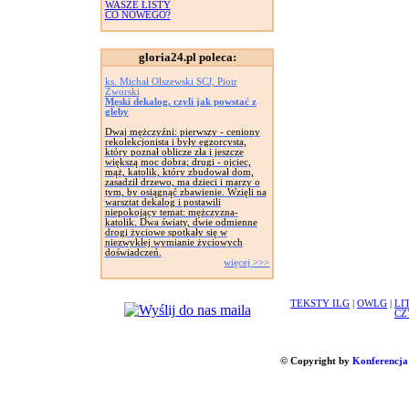
WASZE LISTY
CO NOWEGO?
gloria24.pl poleca:
ks. Michał Olszewski SCJ, Piotr
Zworski
Męski dekalog, czyli jak powstać z
gleby
Dwaj mężczyźni: pierwszy - ceniony
rekolekcjonista i były egzorcysta,
który poznał oblicze zła i jeszcze
większą moc dobra; drugi - ojciec,
mąż, katolik, który zbudował dom,
zasadził drzewo, ma dzieci i marzy o
tym, by osiągnąć zbawienie. Wzięli na
warsztat dekalog i postawili
niepokojący temat: mężczyzna-
katolik. Dwa światy, dwie odmienne
drogi życiowe spotkały się w
niezwykłej wymianie życiowych
doświadczeń.
więcej >>>
TEKSTY ILG
|
OWLG
|
LI
CZ
© Copyright by
Konferencja 