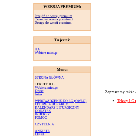
WERSJA PREMIUM:
Przejdź do wersji premium
Czym jest wersja premium?
Dostęp do wersji premium
Tu jesteś:
ILG
Wybierz miesiąc
Menu:
STRONA GŁÓWNA
TEKSTY ILG
Wybierz miesiąc
Dzisiaj
Zapraszamy także 
Jutro
Teksty LG 
WPROWADZENIE DO LG (OWLG)
LITURGIA HORARUM
KALENDARZ LITURGICZNY
DODATEK
INDEKSY
POMOC
CZYTELNIA
ANKIETA
LINKI