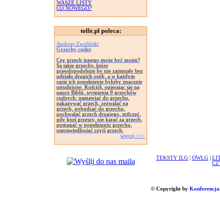
WASZE LISTY
CO NOWEGO?
tolle.pl poleca:
Andrzej Zwoliński
Grzechy cudze
Czy grzech innego może być moim?
Są takie grzechy, które
prawdopodobnie by nie zaistniały bez
udziału drugich osób, a w każdym
razie ich popełnienie byłoby znacznie
utrudnione. Kościół, opierając się na
nauce Biblii, wymienia 9 grzechów
cudzych: namawiać do grzechu,
nakazywać grzech, zezwalać na
grzech, pobudzać do grzechu,
pochwalać grzech drugiego, milczeć,
gdy ktoś grzeszy, nie karać za grzech,
pomagać w popełnieniu grzechu,
usprawiedliwiać czyjś grzech.
więcej >>>
TEKSTY ILG
|
OWLG
|
LI
CZ
© Copyright by
Konferencja 