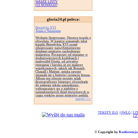
WASZE LISTY
CO NOWEGO?
gloria24.pl poleca:
Benedykt XVI
Jezus z Nazaretu
Wydanie ilustrowane. Oprawa twarda z
obwolutą. W książce wspaniały tekst
książki Benedykta XVI został
zilustrowany najwybitniejszymi
dziełami mistrzów zachodniego
malarstwa. Począwszy od miniatur w
średniowiecznych kodeksach i
malowideł Giotta, od artystów
renesansu i baroku aż po malarzy
współczesnych, takich jak Rouault,
Chagall i Matisse, sztuka zawsze
zmagała się z historią i postacią Jezusa.
Album ten oferuje swoisty szlak
ikonograficzny biegnący równolegle
do pełnego tekstu papieskiego,
wzbogacający go o niektóre z
najpiękniejszych dzieł stworzonych w
ciągu wieków przez mistrzów pędzla.
więcej >>>
TEKSTY ILG
|
OWLG
|
LI
CZ
© Copyright by
Konferencja 