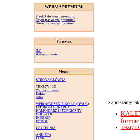
WERSJA PREMIUM:
Przejdź do wersji premium
Czym jest wersja premium?
Dostęp do wersji premium
Tu jesteś:
ILG
Wybierz miesiąc
Menu:
STRONA GŁÓWNA
TEKSTY ILG
Wybierz miesiąc
Dzisiaj
Jutro
Zapraszamy takż
WPROWADZENIE DO LG (OWLG)
LITURGIA HORARUM
KALENDARZ LITURGICZNY
KALE
DODATEK
INDEKSY
formac
POMOC
Teksty L
CZYTELNIA
ANKIETA
LINKI