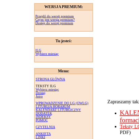
WERSJA PREMIUM:
Przejdź do wersji premium
Czym jest wersja premium?
Dostęp do wersji premium
Tu jesteś:
ILG
Wybierz miesiąc
Menu:
STRONA GŁÓWNA
TEKSTY ILG
Wybierz miesiąc
Dzisiaj
Jutro
Zapraszamy takż
WPROWADZENIE DO LG (OWLG)
LITURGIA HORARUM
KALENDARZ LITURGICZNY
KALE
DODATEK
INDEKSY
formac
POMOC
Teksty L
CZYTELNIA
PDF)
ANKIETA
LINKI