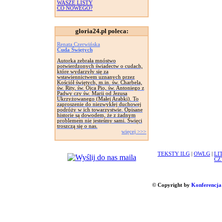
WASZE LISTY
CO NOWEGO?
gloria24.pl poleca:
Renata Czerwińska
Cuda Świętych
Autorka zebrała mnóstwo
potwierdzonych świadectw o cudach,
które wydarzyły się za
wstawiennictwem uznanych przez
Kościół świętych, m.in. św. Charbela,
św. Rity, św. Ojca Pio, św. Antoniego z
Padwy czy św. Marii od Jezusa
Ukrzyżowanego (Małej Arabki). To
zaproszenie do niezwykłej duchowej
podróży w ich towarzystwie. Opisane
historie są dowodem, że z żadnym
problemem nie jesteśmy sami. Święci
troszczą się o nas.
więcej >>>
TEKSTY ILG
|
OWLG
|
LI
CZ
© Copyright by
Konferencja 