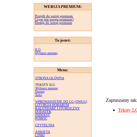
WERSJA PREMIUM:
Przejdź do wersji premium
Czym jest wersja premium?
Dostęp do wersji premium
Tu jesteś:
ILG
Wybierz miesiąc
Menu:
STRONA GŁÓWNA
TEKSTY ILG
Wybierz miesiąc
Dzisiaj
Jutro
Zapraszamy takż
WPROWADZENIE DO LG (OWLG)
LITURGIA HORARUM
KALENDARZ LITURGICZNY
Teksty L
DODATEK
INDEKSY
POMOC
CZYTELNIA
ANKIETA
LINKI