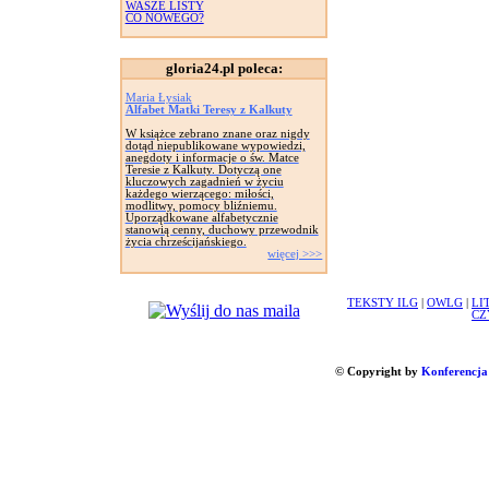
WASZE LISTY
CO NOWEGO?
gloria24.pl poleca:
Maria Łysiak
Alfabet Matki Teresy z Kalkuty
W książce zebrano znane oraz nigdy
dotąd niepublikowane wypowiedzi,
anegdoty i informacje o św. Matce
Teresie z Kalkuty. Dotyczą one
kluczowych zagadnień w życiu
każdego wierzącego: miłości,
modlitwy, pomocy bliźniemu.
Uporządkowane alfabetycznie
stanowią cenny, duchowy przewodnik
życia chrześcijańskiego.
więcej >>>
TEKSTY ILG
|
OWLG
|
LI
CZ
© Copyright by
Konferencja 