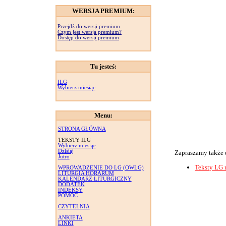
WERSJA PREMIUM:
Przejdź do wersji premium
Czym jest wersja premium?
Dostęp do wersji premium
Tu jesteś:
ILG
Wybierz miesiąc
Menu:
STRONA GŁÓWNA
TEKSTY ILG
Wybierz miesiąc
Dzisiaj
Zapraszamy także 
Jutro
Teksty LG 
WPROWADZENIE DO LG (OWLG)
LITURGIA HORARUM
KALENDARZ LITURGICZNY
DODATEK
INDEKSY
POMOC
CZYTELNIA
ANKIETA
LINKI