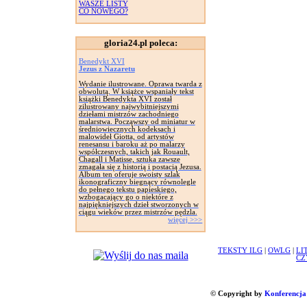
WASZE LISTY
CO NOWEGO?
gloria24.pl poleca:
Benedykt XVI
Jezus z Nazaretu
Wydanie ilustrowane. Oprawa twarda z
obwolutą. W książce wspaniały tekst
książki Benedykta XVI został
zilustrowany najwybitniejszymi
dziełami mistrzów zachodniego
malarstwa. Począwszy od miniatur w
średniowiecznych kodeksach i
malowideł Giotta, od artystów
renesansu i baroku aż po malarzy
współczesnych, takich jak Rouault,
Chagall i Matisse, sztuka zawsze
zmagała się z historią i postacią Jezusa.
Album ten oferuje swoisty szlak
ikonograficzny biegnący równolegle
do pełnego tekstu papieskiego,
wzbogacający go o niektóre z
najpiękniejszych dzieł stworzonych w
ciągu wieków przez mistrzów pędzla.
więcej >>>
TEKSTY ILG
|
OWLG
|
LI
CZ
© Copyright by
Konferencja 