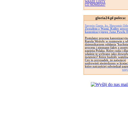
WASZE LISTY
CO NOWEGO?
gloria24.pl poleca:
Saverio Gaeta, ks. Sławomir Ode
Zostałem z Wami. Kulisy proce
kanonizacyjnego Jana Pawła I
Postulator procesu kanonizacyj
Karola Wojtyły w rozmowie z w
dziennikarzem odsłania "kuchni
procesu i nieznane fakty z ponty
papieża Polaka. Które cuda i dl
właśnie te wybrano jako dowod
świętości? Które budziły wątpli
Czy to przypadek, że najwięcej
uzdrowień stwierdzono w krajac
które najczęściej odwiedzał papi
więc