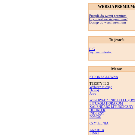
WERSJA PREMIUM
Przejdź do wersji premium
Czym jest wersja premium?
Dostęp do wersji premium
Tu jesteś:
ILG
Wybierz miesiąc
Menu:
STRONA GŁÓWNA
TEKSTY ILG
Wybierz miesiąc
Dzisiaj
Jutro
WPROWADZENIE DO LG (OW
LITURGIA HORARUM
KALENDARZ LITURGICZNY
DODATEK
INDEKSY
POMOC
CZYTELNIA
ANKIETA
LINKI