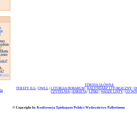
r
su
I
nego
łoskim
ę"
fikatu
aczego
y
wości?
h,
eż?
ej >>>
STRONA GŁÓWNA
TEKSTY ILG
|
OWLG
|
LITURGIA HORARUM
|
KALENDARZ LITURGICZNY
|
D
CZYTELNIA
|
ANKIETA
|
LINKI
|
WASZE LISTY
|
CO NO
© Copyright by
Konferencja Episkopatu Polski
i
Wydawnictwo Pallottinum