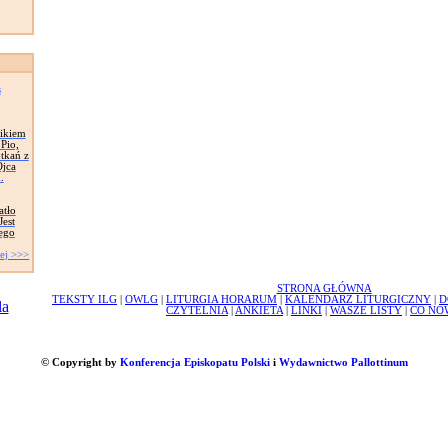
s
nikiem
Pio,
tkań z
Ojca
.
atło
Jest
jego
ej >>>
STRONA GŁÓWNA
TEKSTY ILG
|
OWLG
|
LITURGIA HORARUM
|
KALENDARZ LITURGICZNY
|
D
CZYTELNIA
|
ANKIETA
|
LINKI
|
WASZE LISTY
|
CO NO
© Copyright by
Konferencja Episkopatu Polski
i
Wydawnictwo Pallottinum