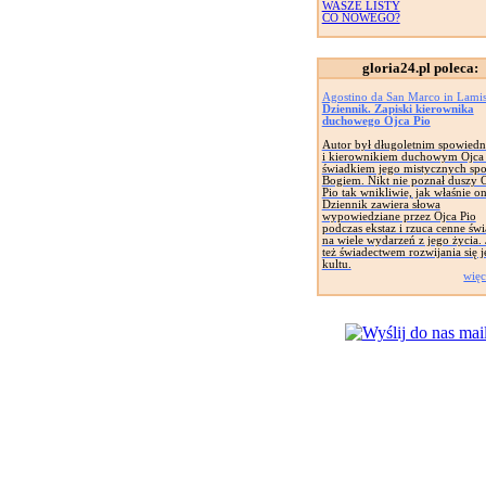
WASZE LISTY
CO NOWEGO?
gloria24.pl poleca:
Agostino da San Marco in Lami
Dziennik. Zapiski kierownika
duchowego Ojca Pio
Autor był długoletnim spowied
i kierownikiem duchowym Ojca 
świadkiem jego mistycznych spo
Bogiem. Nikt nie poznał duszy 
Pio tak wnikliwie, jak właśnie on
Dziennik zawiera słowa
wypowiedziane przez Ojca Pio
podczas ekstaz i rzuca cenne świ
na wiele wydarzeń z jego życia. 
też świadectwem rozwijania się 
kultu.
więc