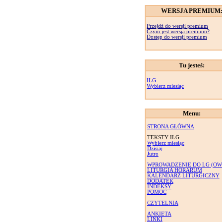
WERSJA PREMIUM
Przejdź do wersji premium
Czym jest wersja premium?
Dostęp do wersji premium
Tu jesteś:
ILG
Wybierz miesiąc
Menu:
STRONA GŁÓWNA
TEKSTY ILG
Wybierz miesiąc
Dzisiaj
Jutro
WPROWADZENIE DO LG (OW
LITURGIA HORARUM
KALENDARZ LITURGICZNY
DODATEK
INDEKSY
POMOC
CZYTELNIA
ANKIETA
LINKI