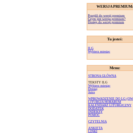
WERSJA PREMIUM
Przejdź do wersji premium
Czym jest wersja premium?
Dostęp do wersji premium
Tu jesteś:
ILG
Wybierz miesiąc
Menu:
STRONA GŁÓWNA
TEKSTY ILG
Wybierz miesiąc
Dzisiaj
Jutro
WPROWADZENIE DO LG (OW
LITURGIA HORARUM
KALENDARZ LITURGICZNY
DODATEK
INDEKSY
POMOC
CZYTELNIA
ANKIETA
LINKI