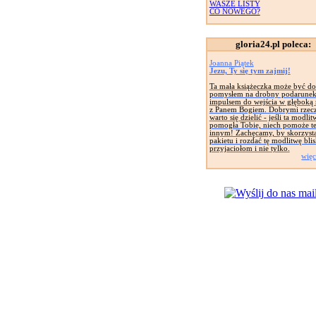
WASZE LISTY
CO NOWEGO?
gloria24.pl poleca:
Joanna Piątek
Jezu, Ty się tym zajmij!
Ta mała książeczka może być d
pomysłem na drobny podarunek
impulsem do wejścia w głęboką r
z Panem Bogiem. Dobrymi rzec
warto się dzielić - jeśli ta modlit
pomogła Tobie, niech pomoże t
innym! Zachęcamy, by skorzysta
pakietu i rozdać tę modlitwę bli
przyjaciołom i nie tylko.
więc