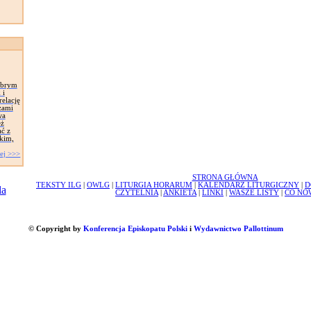
obrym
 i
elację
zami
wa
eż
ć z
skim,
ej >>>
STRONA GŁÓWNA
TEKSTY ILG
|
OWLG
|
LITURGIA HORARUM
|
KALENDARZ LITURGICZNY
|
D
CZYTELNIA
|
ANKIETA
|
LINKI
|
WASZE LISTY
|
CO NO
© Copyright by
Konferencja Episkopatu Polski
i
Wydawnictwo Pallottinum