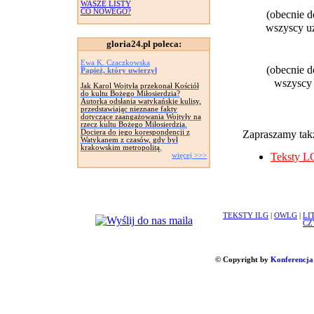
WASZE LISTY
CO NOWEGO?
(obecnie 
wszyscy uż
gloria24.pl poleca:
Ewa K. Czaczkowska
(obecnie 
Papież, który uwierzył
wszyscy 
Jak Karol Wojtyła przekonał Kościół
do kultu Bożego Miłosierdzia?
Autorka odsłania watykańskie kulisy,
przedstawiając nieznane fakty
dotyczące zaangażowania Wojtyły na
rzecz kultu Bożego Miłosierdzia.
Dociera do jego korespondencji z
Zapraszamy takż
Watykanem z czasów, gdy był
krakowskim metropolitą.
Teksty L
więcej >>>
TEKSTY ILG
|
OWLG
|
LI
CZ
© Copyright by
Konferencja 