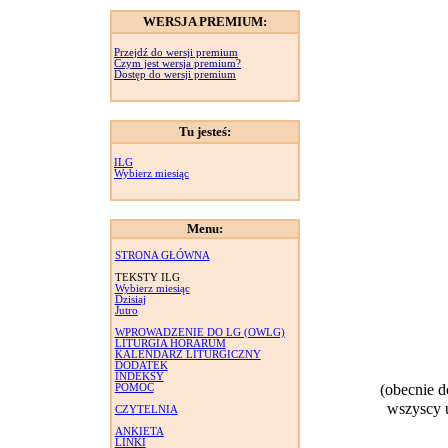
WERSJA PREMIUM:
Przejdź do wersji premium
Czym jest wersja premium?
Dostęp do wersji premium
Tu jesteś:
ILG
Wybierz miesiąc
Menu:
STRONA GŁÓWNA
TEKSTY ILG
Wybierz miesiąc
Dzisiaj
Jutro
WPROWADZENIE DO LG (OWLG)
LITURGIA HORARUM
KALENDARZ LITURGICZNY
DODATEK
INDEKSY
(obecnie 
POMOC
wszyscy u
CZYTELNIA
ANKIETA
LINKI