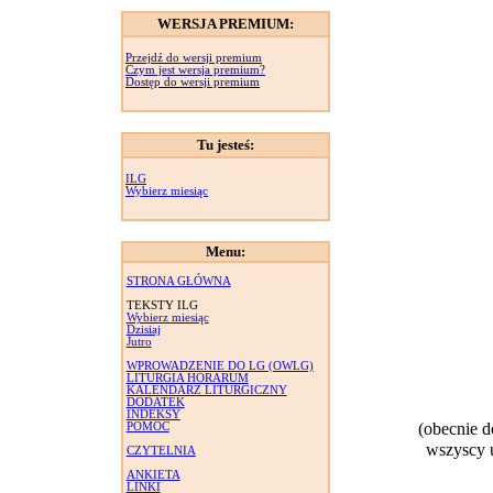
WERSJA PREMIUM:
Przejdź do wersji premium
Czym jest wersja premium?
Dostęp do wersji premium
Tu jesteś:
ILG
Wybierz miesiąc
Menu:
STRONA GŁÓWNA
TEKSTY ILG
Wybierz miesiąc
Dzisiaj
Jutro
WPROWADZENIE DO LG (OWLG)
LITURGIA HORARUM
KALENDARZ LITURGICZNY
DODATEK
INDEKSY
(obecnie 
POMOC
wszyscy u
CZYTELNIA
ANKIETA
LINKI