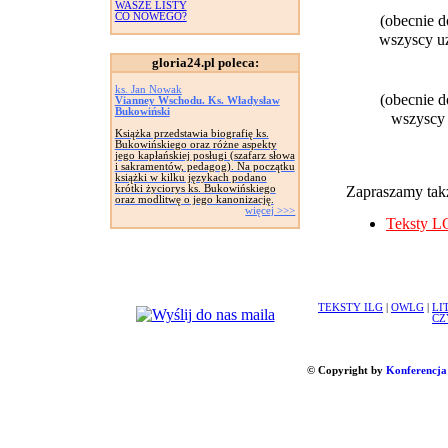
WASZE LISTY
CO NOWEGO?
(obecnie 
wszyscy uż
gloria24.pl poleca:
ks. Jan Nowak
(obecnie 
Vianney Wschodu. Ks. Władysław
Bukowiński
wszyscy 
Książka przedstawia biografię ks.
Bukowińskiego oraz różne aspekty
jego kapłańskiej posługi (szafarz słowa
i sakramentów, pedagog). Na początku
książki w kilku językach podano
krótki życiorys ks. Bukowińskiego
Zapraszamy takż
oraz modlitwę o jego kanonizację.
więcej >>>
Teksty L
TEKSTY ILG
|
OWLG
|
LI
CZ
© Copyright by
Konferencja 