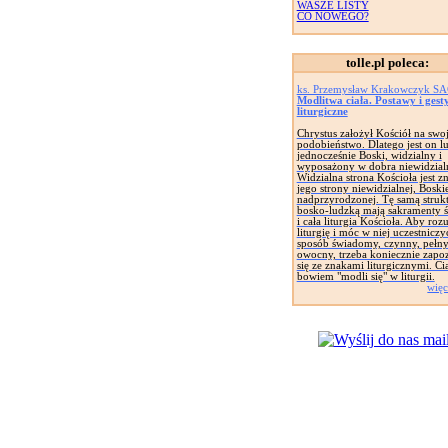
WASZE LISTY
CO NOWEGO?
tolle.pl poleca:
ks. Przemysław Krakowczyk S
Modlitwa ciała. Postawy i gest
liturgiczne
Chrystus założył Kościół na swo
podobieństwo. Dlatego jest on lu
jednocześnie Boski, widzialny i
wyposażony w dobra niewidzial
Widzialna strona Kościoła jest 
jego strony niewidzialnej, Boskie
nadprzyrodzonej. Tę samą struk
bosko-ludzką mają sakramenty ś
i cała liturgia Kościoła. Aby roz
liturgię i móc w niej uczestniczy
sposób świadomy, czynny, pełny
owocny, trzeba koniecznie zapo
się ze znakami liturgicznymi. Ci
bowiem "modli się" w liturgii.
więc