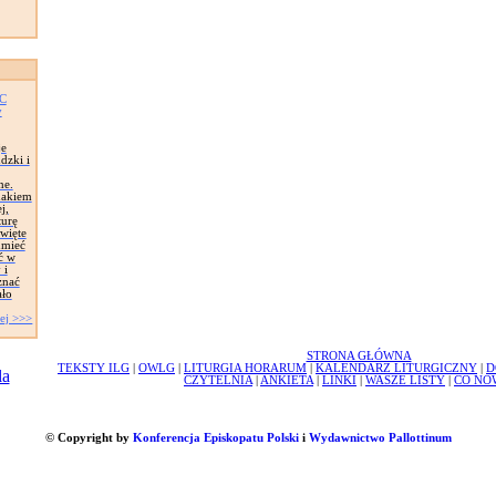
AC
y
je
dzki i
ne.
znakiem
j,
turę
więte
umieć
ć w
 i
znać
ało
ej >>>
STRONA GŁÓWNA
TEKSTY ILG
|
OWLG
|
LITURGIA HORARUM
|
KALENDARZ LITURGICZNY
|
D
CZYTELNIA
|
ANKIETA
|
LINKI
|
WASZE LISTY
|
CO NO
© Copyright by
Konferencja Episkopatu Polski
i
Wydawnictwo Pallottinum