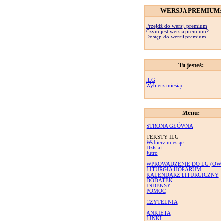
WERSJA PREMIUM
Przejdź do wersji premium
Czym jest wersja premium?
Dostęp do wersji premium
Tu jesteś:
ILG
Wybierz miesiąc
Menu:
STRONA GŁÓWNA
TEKSTY ILG
Wybierz miesiąc
Dzisiaj
Jutro
WPROWADZENIE DO LG (OW
LITURGIA HORARUM
KALENDARZ LITURGICZNY
DODATEK
INDEKSY
POMOC
CZYTELNIA
ANKIETA
LINKI