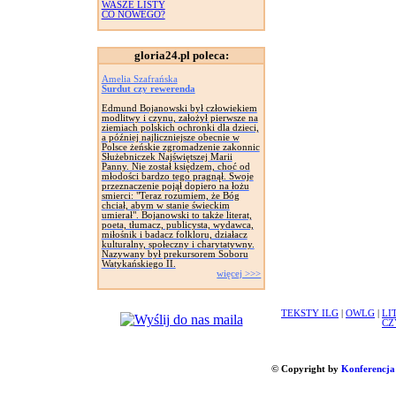
WASZE LISTY
CO NOWEGO?
gloria24.pl poleca:
Amelia Szafrańska
Surdut czy rewerenda
Edmund Bojanowski był człowiekiem
modlitwy i czynu, założył pierwsze na
ziemiach polskich ochronki dla dzieci,
a później najliczniejsze obecnie w
Polsce żeńskie zgromadzenie zakonnic
Służebniczek Najświętszej Marii
Panny. Nie został księdzem, choć od
młodości bardzo tego pragnął. Swoje
przeznaczenie pojął dopiero na łożu
smierci: "Teraz rozumiem, że Bóg
chciał, abym w stanie świeckim
umierał". Bojanowski to także literat,
poeta, tłumacz, publicysta, wydawca,
miłośnik i badacz folkloru, działacz
kulturalny, społeczny i charytatywny.
Nazywany był prekursorem Soboru
Watykańskiego II.
więcej >>>
TEKSTY ILG
|
OWLG
|
LI
CZ
© Copyright by
Konferencja 