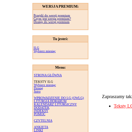
WERSJA PREMIUM:
Przejdź do wersji premium
Czym jest wersja premium?
Dostęp do wersji premium
Tu jesteś:
ILG
Wybierz miesiąc
Menu:
STRONA GŁÓWNA
TEKSTY ILG
Wybierz miesiąc
Dzisiaj
Jutro
Zapraszamy takż
WPROWADZENIE DO LG (OWLG)
LITURGIA HORARUM
KALENDARZ LITURGICZNY
Teksty L
DODATEK
INDEKSY
POMOC
CZYTELNIA
ANKIETA
LINKI