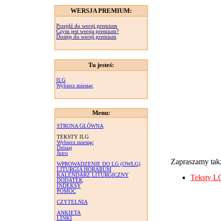
WERSJA PREMIUM:
Przejdź do wersji premium
Czym jest wersja premium?
Dostęp do wersji premium
Tu jesteś:
ILG
Wybierz miesiąc
Menu:
STRONA GŁÓWNA
TEKSTY ILG
Wybierz miesiąc
Dzisiaj
Jutro
Zapraszamy takż
WPROWADZENIE DO LG (OWLG)
LITURGIA HORARUM
KALENDARZ LITURGICZNY
Teksty L
DODATEK
INDEKSY
POMOC
CZYTELNIA
ANKIETA
LINKI