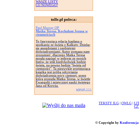
WASZE LISTY
CO NOWEGO?
tolle.pl poleca:
Paul Murray OP
Matka Teresa. Kochałam Jezusa w
ciemnościach
To fascynująca relacja kapłana o
spotkaniu ze świętą z Kalkuty. Dzieląc
się anegdotami i osobistymi
doświadczeniami, Autor pomaga nam
zrozumieć, dlaczego Matka Teresa
mogła napisać w jednym ze swoich
listów, że jeśli kiedykolwiek będzie
świętą, na pewno będzie "świętą od
ciemności". Ta niezwykle przejmująca
książka jest próbą odczytania
doświadczenia nocy ciemnej, przez
którą przeszła Matka Teresa, w świetle
Ewangelii i mistycznej nauki świętego
Jana od Krzyża.
więcej >>>
TEKSTY ILG
|
OWLG
|
LI
CZ
© Copyright by
Konferencja 