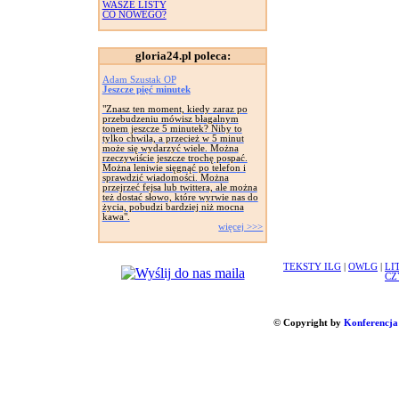
WASZE LISTY
CO NOWEGO?
gloria24.pl poleca:
Adam Szustak OP
Jeszcze pięć minutek
"Znasz ten moment, kiedy zaraz po
przebudzeniu mówisz błagalnym
tonem jeszcze 5 minutek? Niby to
tylko chwila, a przecież w 5 minut
może się wydarzyć wiele. Można
rzeczywiście jeszcze trochę pospać.
Można leniwie sięgnąć po telefon i
sprawdzić wiadomości. Można
przejrzeć fejsa lub twittera, ale można
też dostać słowo, które wyrwie nas do
życia, pobudzi bardziej niż mocna
kawa".
więcej >>>
TEKSTY ILG
|
OWLG
|
LI
CZ
© Copyright by
Konferencja 