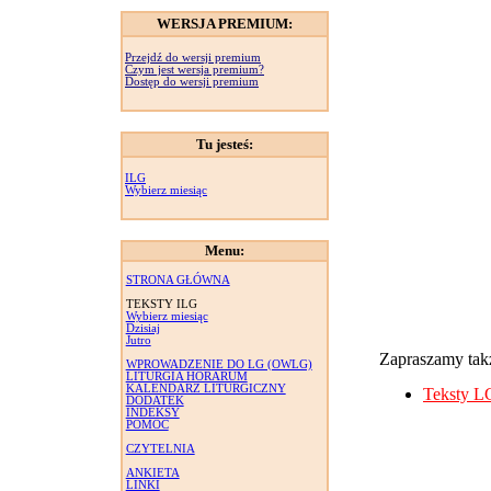
WERSJA PREMIUM:
Przejdź do wersji premium
Czym jest wersja premium?
Dostęp do wersji premium
Tu jesteś:
ILG
Wybierz miesiąc
Menu:
STRONA GŁÓWNA
TEKSTY ILG
Wybierz miesiąc
Dzisiaj
Jutro
Zapraszamy takż
WPROWADZENIE DO LG (OWLG)
LITURGIA HORARUM
KALENDARZ LITURGICZNY
Teksty L
DODATEK
INDEKSY
POMOC
CZYTELNIA
ANKIETA
LINKI