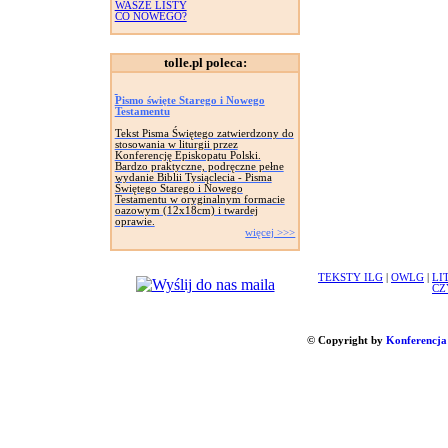
WASZE LISTY
CO NOWEGO?
tolle.pl poleca:
Pismo święte Starego i Nowego
Testamentu
Tekst Pisma Świętego zatwierdzony do
stosowania w liturgii przez
Konferencję Episkopatu Polski.
Bardzo praktyczne, podręczne pełne
wydanie Biblii Tysiąclecia - Pisma
Świętego Starego i Nowego
Testamentu w oryginalnym formacie
oazowym (12x18cm) i twardej
oprawie.
więcej >>>
TEKSTY ILG
|
OWLG
|
LI
CZ
© Copyright by
Konferencja 