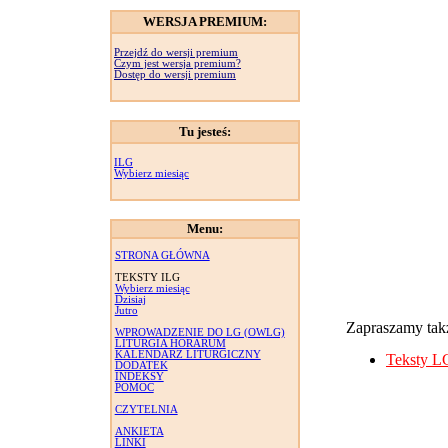
WERSJA PREMIUM:
Przejdź do wersji premium
Czym jest wersja premium?
Dostęp do wersji premium
Tu jesteś:
ILG
Wybierz miesiąc
Menu:
STRONA GŁÓWNA
TEKSTY ILG
Wybierz miesiąc
Dzisiaj
Jutro
Zapraszamy takż
WPROWADZENIE DO LG (OWLG)
LITURGIA HORARUM
KALENDARZ LITURGICZNY
Teksty L
DODATEK
INDEKSY
POMOC
CZYTELNIA
ANKIETA
LINKI