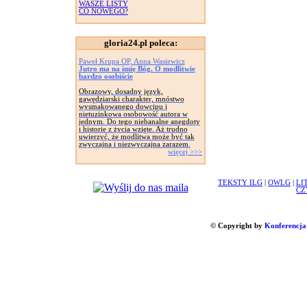
WASZE LISTY
CO NOWEGO?
gloria24.pl poleca:
Paweł Krupa OP, Anna Wasiewicz
Jutro ma na imię Bóg. O modlitwie
bardzo osobiście
Obrazowy, dosadny język,
gawędziarski charakter, mnóstwo
wysmakowanego dowcipu i
nietuzinkowa osobowość autora w
jednym. Do tego niebanalne anegdoty
i historie z życia wzięte. Aż trudno
uwierzyć, że modlitwa może być tak
zwyczajna i niezwyczajna zarazem.
więcej >>>
TEKSTY ILG
|
OWLG
|
LI
CZ
© Copyright by
Konferencja 