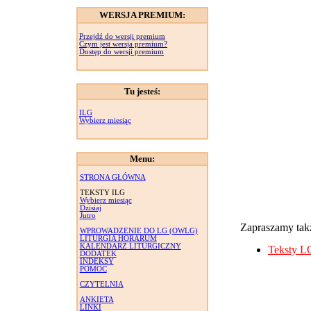
WERSJA PREMIUM:
Przejdź do wersji premium
Czym jest wersja premium?
Dostęp do wersji premium
Tu jesteś:
ILG
Wybierz miesiąc
Menu:
STRONA GŁÓWNA
TEKSTY ILG
Wybierz miesiąc
Dzisiaj
Jutro
Zapraszamy takż
WPROWADZENIE DO LG (OWLG)
LITURGIA HORARUM
KALENDARZ LITURGICZNY
Teksty L
DODATEK
INDEKSY
POMOC
CZYTELNIA
ANKIETA
LINKI