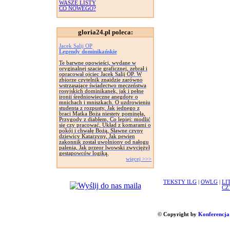
WASZE LISTY
CO NOWEGO?
gloria24.pl poleca:
Jacek Salij OP
Legendy dominikańskie
Te barwne opowieści, wydane w
oryginalnej szacie graficznej, zebrał i
opracował ojciec Jacek Salij OP. W
zbiorze czytelnik znajdzie zarówno
wstrząsające świadectwo męczeństwa
rosyjskich dominikanek, jak i pełne
ironii średniowieczne anegdoty o
mnichach i mniszkach. O uzdrowieniu
studenta z rozpusty, Jak jednego z
braci Matka Boża niestety pominęła,
Przygody z diabłem, Co lepiej: modlić
się czy pracować, Układ z komarami o
pokój i chwałę Bożą, Sławne czyny
dziewicy Katarzyny, Jak pewien
zakonnik został uwolniony od nałogu
palenia, Jak przeor lwowski zwyciężył
gestapowców logiką.
więcej >>>
TEKSTY ILG
|
OWLG
|
LI
CZ
© Copyright by
Konferencja 