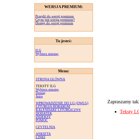
WERSJA PREMIUM:
Przejdź do wersji premium
Czym jest wersja premium?
Dostęp do wersji premium
Tu jesteś:
ILG
Wybierz miesiąc
Menu:
STRONA GŁÓWNA
TEKSTY ILG
Wybierz miesiąc
Dzisiaj
Jutro
Zapraszamy takż
WPROWADZENIE DO LG (OWLG)
LITURGIA HORARUM
KALENDARZ LITURGICZNY
Teksty L
DODATEK
INDEKSY
POMOC
CZYTELNIA
ANKIETA
LINKI