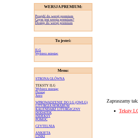
WERSJA PREMIUM:
Przejdź do wersji premium
Czym jest wersja premium?
Dostęp do wersji premium
Tu jesteś:
ILG
Wybierz miesiąc
Menu:
STRONA GŁÓWNA
TEKSTY ILG
Wybierz miesiąc
Dzisiaj
Jutro
Zapraszamy takż
WPROWADZENIE DO LG (OWLG)
LITURGIA HORARUM
KALENDARZ LITURGICZNY
Teksty L
DODATEK
INDEKSY
POMOC
CZYTELNIA
ANKIETA
LINKI