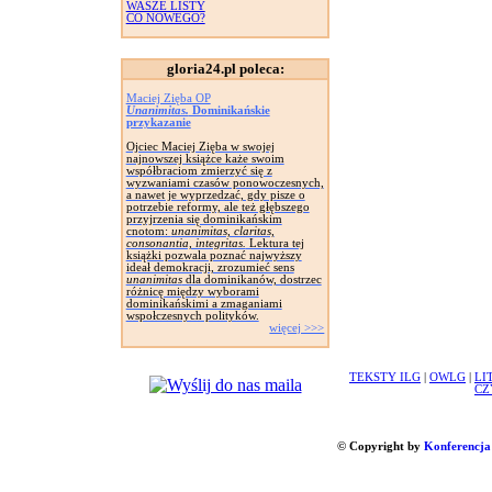
WASZE LISTY
CO NOWEGO?
gloria24.pl poleca:
Maciej Zięba OP
Unanimitas.
Dominikańskie
przykazanie
Ojciec Maciej Zięba w swojej
najnowszej książce każe swoim
współbraciom zmierzyć się z
wyzwaniami czasów ponowoczesnych,
a nawet je wyprzedzać, gdy pisze o
potrzebie reformy, ale też głębszego
przyjrzenia się dominikańskim
cnotom:
unanimitas, claritas,
consonantia, integritas.
Lektura tej
książki pozwala poznać najwyższy
ideał demokracji, zrozumieć sens
unanimitas
dla dominikanów, dostrzec
różnicę między wyborami
dominikańskimi a zmaganiami
wspołczesnych polityków.
więcej >>>
TEKSTY ILG
|
OWLG
|
LI
CZ
© Copyright by
Konferencja 