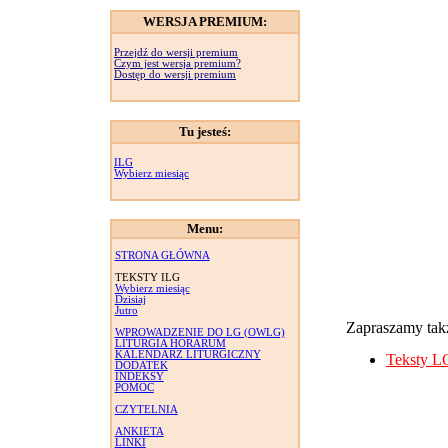
WERSJA PREMIUM:
Przejdź do wersji premium
Czym jest wersja premium?
Dostęp do wersji premium
Tu jesteś:
ILG
Wybierz miesiąc
Menu:
STRONA GŁÓWNA
TEKSTY ILG
Wybierz miesiąc
Dzisiaj
Jutro
Zapraszamy takż
WPROWADZENIE DO LG (OWLG)
LITURGIA HORARUM
KALENDARZ LITURGICZNY
Teksty L
DODATEK
INDEKSY
POMOC
CZYTELNIA
ANKIETA
LINKI