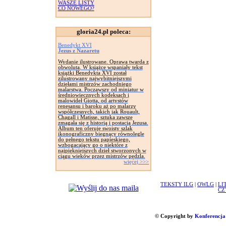
WASZE LISTY
CO NOWEGO?
gloria24.pl poleca:
Benedykt XVI
Jezus z Nazaretu
Wydanie ilustrowane. Oprawa twarda z
obwolutą. W książce wspaniały tekst
książki Benedykta XVI został
zilustrowany najwybitniejszymi
dziełami mistrzów zachodniego
malarstwa. Począwszy od miniatur w
średniowiecznych kodeksach i
malowideł Giotta, od artystów
renesansu i baroku aż po malarzy
współczesnych, takich jak Rouault,
Chagall i Matisse, sztuka zawsze
zmagała się z historią i postacią Jezusa.
Album ten oferuje swoisty szlak
ikonograficzny biegnący równolegle
do pełnego tekstu papieskiego,
wzbogacający go o niektóre z
najpiękniejszych dzieł stworzonych w
ciągu wieków przez mistrzów pędzla.
więcej >>>
TEKSTY ILG
|
OWLG
|
LI
CZ
© Copyright by
Konferencja 