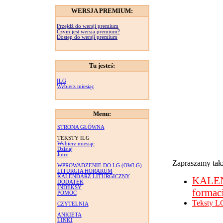
WERSJA PREMIUM:
Przejdź do wersji premium
Czym jest wersja premium?
Dostęp do wersji premium
Tu jesteś:
ILG
Wybierz miesiąc
Menu:
STRONA GŁÓWNA
TEKSTY ILG
Wybierz miesiąc
Dzisiaj
Jutro
Zapraszamy takż
WPROWADZENIE DO LG (OWLG)
LITURGIA HORARUM
KALENDARZ LITURGICZNY
KALE
DODATEK
INDEKSY
formac
POMOC
Teksty L
CZYTELNIA
ANKIETA
LINKI