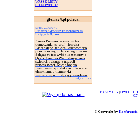
WASZE LISTY
CO NOWEGO?
gloria24.pl poleca:
praca zbiorowa
Psałterz Grecki z komentarzami
Świętych Ojców
Księga Psalmów w znakomitym
tłumaczeniu ks. prof. Henryka
Paprockiego, teologa i duchownego
prawosławnego. Do każdego psalmu
dołączony jest wybór komentarzy z
Ojców Kościoła Wschodniego oraz
świętych i pisarzy z tradycji
prawosławnej. Księga bogato
ilustrowana reprodukcjami ikon oraz
elementami ornamentyki
inspirowanymi tradycją prawosławną.
więcej >>>
TEKSTY ILG
|
OWLG
|
LI
CZ
© Copyright by
Konferencja 