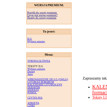
WERSJA PREMIUM:
Przejdź do wersji premium
Czym jest wersja premium?
Dostęp do wersji premium
Tu jesteś:
ILG
Wybierz miesiąc
Menu:
STRONA GŁÓWNA
TEKSTY ILG
Wybierz miesiąc
Dzisiaj
Jutro
Zapraszamy takż
WPROWADZENIE DO LG (OWLG)
LITURGIA HORARUM
KALENDARZ LITURGICZNY
KALE
DODATEK
INDEKSY
formac
POMOC
Teksty L
CZYTELNIA
ANKIETA
LINKI