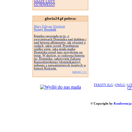
WASZE LISTY
CO NOWEGO?
gloria24.pl poleca:
Mary Fabyan Windeatt
Święty Dominik
Książka opowiada m.in. o
zwycięstwach Dominika nad diabłem i
nad herezją albigensów, jak również o
cudach, jakie czynił. Przedstawia
wielką wizję, jaką miała matka
Dominika przed jego przyjściem na
świat. W skrócie, to cudowna historia
św. Dominika, założyciela Zakonu
Kaznodziejskiego (dominikanów),
jednego z najważniejszych świętych w
historii Kościoła.
więcej >>>
TEKSTY ILG
|
OWLG
|
LI
CZ
© Copyright by
Konferencja 