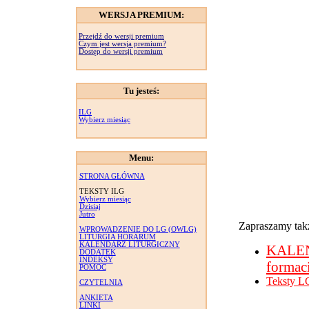
WERSJA PREMIUM:
Przejdź do wersji premium
Czym jest wersja premium?
Dostęp do wersji premium
Tu jesteś:
ILG
Wybierz miesiąc
Menu:
STRONA GŁÓWNA
TEKSTY ILG
Wybierz miesiąc
Dzisiaj
Jutro
Zapraszamy takż
WPROWADZENIE DO LG (OWLG)
LITURGIA HORARUM
KALENDARZ LITURGICZNY
KALE
DODATEK
INDEKSY
formac
POMOC
Teksty L
CZYTELNIA
ANKIETA
LINKI