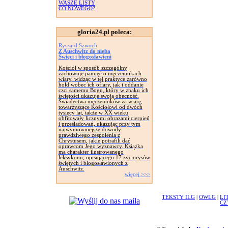
WASZE LISTY
CO NOWEGO?
gloria24.pl poleca:
Ryszard Szwoch
Z Auschwitz do nieba
Święci i błogosławieni
Kościół w sposób szczególny
zachowuje pamięć o męczennikach
wiary, widząc w tej praktyce zarówno
hołd wobec ich ofiary, jak i oddanie
czci samemu Bogu, który w znaku ich
świętości ukazuje swoją obecność.
Świadectwa męczenników za wiarę,
towarzyszące Kościołowi od dwóch
tysięcy lat, także w XX wieku
obfitowały licznymi obrazami cierpień
i prześladowań, ukazując przy tym
najwymowniejsze dowody
prawdziwego zespolenia z
Chrystusem, jakie potrafili dać
oprawcom Jego wyznawcy. Książka
ma charakter ilustrowanego
leksykonu, opisującego 17 życiorysów
świętych i błogosławionych z
Auschwitz.
więcej >>>
TEKSTY ILG
|
OWLG
|
LI
CZ