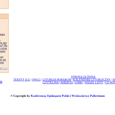
iąga
,
ego ma
wa? Na
, czym
zęsto
ray
e się
iem
ej >>>
STRONA GŁÓWNA
TEKSTY ILG
|
OWLG
|
LITURGIA HORARUM
|
KALENDARZ LITURGICZNY
|
D
CZYTELNIA
|
ANKIETA
|
LINKI
|
WASZE LISTY
|
CO NO
© Copyright by
Konferencja Episkopatu Polski
i
Wydawnictwo Pallottinum