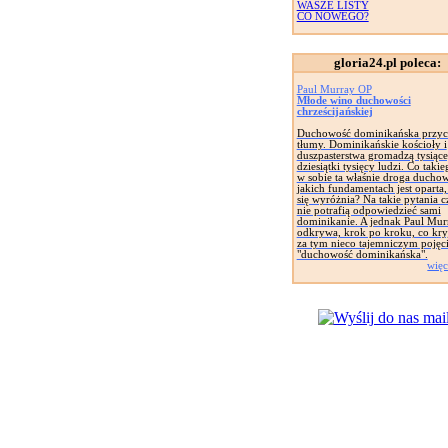
WASZE LISTY
CO NOWEGO?
gloria24.pl poleca:
Paul Murray OP
Młode wino duchowości
chrześcijańskiej
Duchowość dominikańska przyc
tłumy. Dominikańskie kościoły i
duszpasterstwa gromadzą tysiące
dziesiątki tysięcy ludzi. Co taki
w sobie ta właśnie droga ducho
jakich fundamentach jest oparta
się wyróżnia? Na takie pytania c
nie potrafią odpowiedzieć sami
dominikanie. A jednak Paul Mur
odkrywa, krok po kroku, co kryj
za tym nieco tajemniczym pojęc
"duchowość dominikańska".
więc