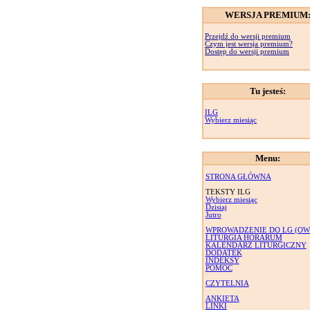
WERSJA PREMIUM
Przejdź do wersji premium
Czym jest wersja premium?
Dostęp do wersji premium
Tu jesteś:
ILG
Wybierz miesiąc
Menu:
STRONA GŁÓWNA
TEKSTY ILG
Wybierz miesiąc
Dzisiaj
Jutro
WPROWADZENIE DO LG (OW
LITURGIA HORARUM
KALENDARZ LITURGICZNY
DODATEK
INDEKSY
POMOC
CZYTELNIA
ANKIETA
LINKI