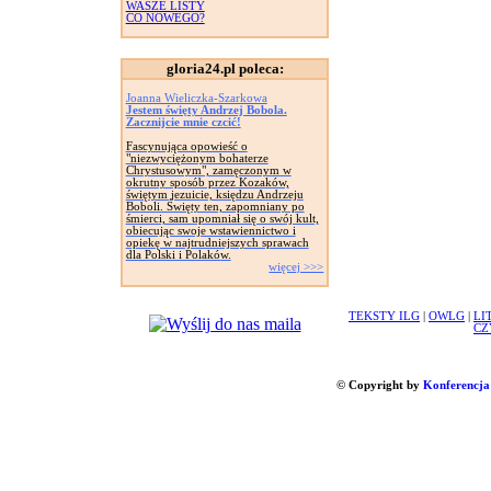
WASZE LISTY
CO NOWEGO?
gloria24.pl poleca:
Joanna Wieliczka-Szarkowa
Jestem święty Andrzej Bobola.
Zacznijcie mnie czcić!
Fascynująca opowieść o
"niezwyciężonym bohaterze
Chrystusowym", zamęczonym w
okrutny sposób przez Kozaków,
świętym jezuicie, księdzu Andrzeju
Boboli. Święty ten, zapomniany po
śmierci, sam upomniał się o swój kult,
obiecując swoje wstawiennictwo i
opiekę w najtrudniejszych sprawach
dla Polski i Polaków.
więcej >>>
TEKSTY ILG
|
OWLG
|
LI
CZ
© Copyright by
Konferencja 