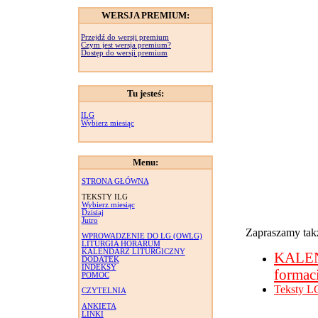
WERSJA PREMIUM:
Przejdź do wersji premium
Czym jest wersja premium?
Dostęp do wersji premium
Tu jesteś:
ILG
Wybierz miesiąc
Menu:
STRONA GŁÓWNA
TEKSTY ILG
Wybierz miesiąc
Dzisiaj
Jutro
Zapraszamy takż
WPROWADZENIE DO LG (OWLG)
LITURGIA HORARUM
KALENDARZ LITURGICZNY
KALE
DODATEK
INDEKSY
formac
POMOC
Teksty L
CZYTELNIA
ANKIETA
LINKI