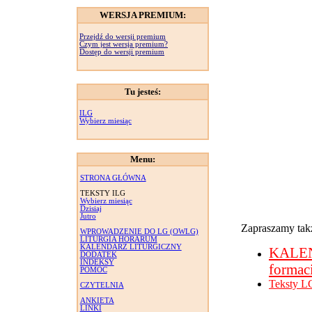
WERSJA PREMIUM:
Przejdź do wersji premium
Czym jest wersja premium?
Dostęp do wersji premium
Tu jesteś:
ILG
Wybierz miesiąc
Menu:
STRONA GŁÓWNA
TEKSTY ILG
Wybierz miesiąc
Dzisiaj
Jutro
Zapraszamy takż
WPROWADZENIE DO LG (OWLG)
LITURGIA HORARUM
KALENDARZ LITURGICZNY
KALE
DODATEK
INDEKSY
formac
POMOC
Teksty L
CZYTELNIA
ANKIETA
LINKI