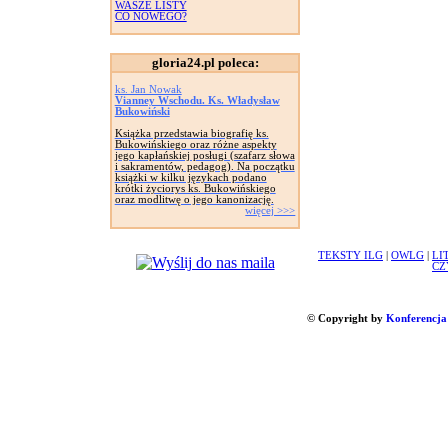
WASZE LISTY
CO NOWEGO?
gloria24.pl poleca:
ks. Jan Nowak
Vianney Wschodu. Ks. Władysław
Bukowiński
Książka przedstawia biografię ks.
Bukowińskiego oraz różne aspekty
jego kapłańskiej posługi (szafarz słowa
i sakramentów, pedagog). Na początku
książki w kilku językach podano
krótki życiorys ks. Bukowińskiego
oraz modlitwę o jego kanonizację.
więcej >>>
TEKSTY ILG
|
OWLG
|
LI
CZ
© Copyright by
Konferencja 