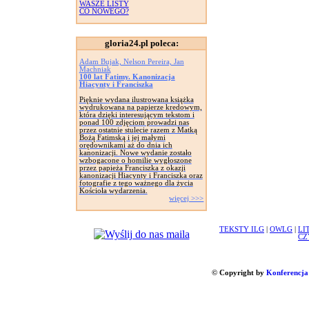
WASZE LISTY
CO NOWEGO?
gloria24.pl poleca:
Adam Bujak, Nelson Pereira, Jan
Machniak
100 lat Fatimy. Kanonizacja
Hiacynty i Franciszka
Pięknie wydana ilustrowana książka
wydrukowana na papierze kredowym,
która dzięki interesującym tekstom i
ponad 100 zdjęciom prowadzi nas
przez ostatnie stulecie razem z Matką
Bożą Fatimską i jej małymi
orędownikami aż do dnia ich
kanonizacji. Nowe wydanie zostało
wzbogacone o homilie wygłoszone
przez papieża Franciszka z okazji
kanonizacji Hiacynty i Franciszka oraz
fotografie z tego ważnego dla życia
Kościoła wydarzenia.
więcej >>>
TEKSTY ILG
|
OWLG
|
LI
CZ
© Copyright by
Konferencja 