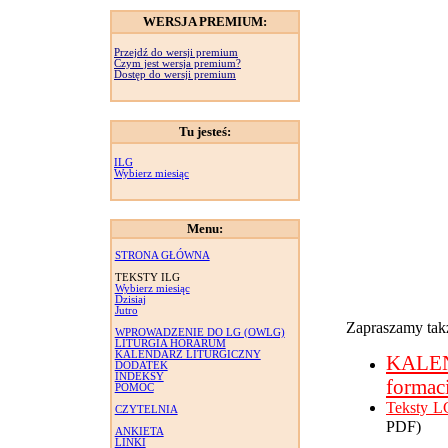
WERSJA PREMIUM:
Przejdź do wersji premium
Czym jest wersja premium?
Dostęp do wersji premium
Tu jesteś:
ILG
Wybierz miesiąc
Menu:
STRONA GŁÓWNA
TEKSTY ILG
Wybierz miesiąc
Dzisiaj
Jutro
Zapraszamy takż
WPROWADZENIE DO LG (OWLG)
LITURGIA HORARUM
KALENDARZ LITURGICZNY
KALE
DODATEK
INDEKSY
formac
POMOC
Teksty L
CZYTELNIA
PDF)
ANKIETA
LINKI