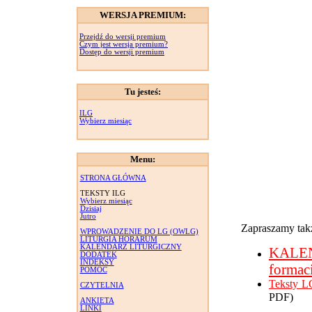
WERSJA PREMIUM:
Przejdź do wersji premium
Czym jest wersja premium?
Dostęp do wersji premium
Tu jesteś:
ILG
Wybierz miesiąc
Menu:
STRONA GŁÓWNA
TEKSTY ILG
Wybierz miesiąc
Dzisiaj
Jutro
Zapraszamy takż
WPROWADZENIE DO LG (OWLG)
LITURGIA HORARUM
KALENDARZ LITURGICZNY
KALE
DODATEK
INDEKSY
formac
POMOC
Teksty L
CZYTELNIA
PDF)
ANKIETA
LINKI