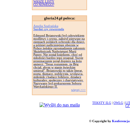
WASZE LISTY
CO NOWEGO?
gloria24.pl poleca:
Amelia Szafrańska
Surdut czy rewerenda
Edmund Bojanowski był człowiekiem
modlitwy i czynu, założył pierwsze na
ziemiach polskich ochronki dla dzieci,
a później najliczniejsze obecnie w
Polsce żeńskie zgromadzenie zakonnic
Służebniczek Najświętszej Marii
Panny. Nie został księdzem, choć od
młodości bardzo tego pragnął. Swoje
przeznaczenie pojął dopiero na łożu
smierci: "Teraz rozumiem, że Bóg
chciał, abym w stanie świeckim
umierał". Bojanowski to także literat,
poeta, tłumacz, publicysta, wydawca,
miłośnik i badacz folkloru, działacz
kulturalny, społeczny i charytatywny.
Nazywany był prekursorem Soboru
Watykańskiego II.
więcej >>>
TEKSTY ILG
|
OWLG
|
LI
CZ
© Copyright by
Konferencja 