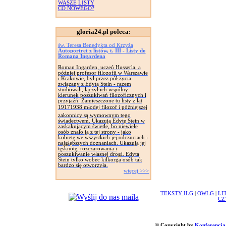
WASZE LISTY
CO NOWEGO?
gloria24.pl poleca:
św. Teresa Benedykta od Krzyża
Autoportret z listów, t. III - Listy do
Romana Ingardena
Roman Ingarden, uczeń Husserla, a
później profesor filozofii w Warszawie
i Krakowie, był przez pół życia
związany z Edytą Stein - razem
studiowali, łączył ich wspólny
kierunek poszukiwań filozoficznych i
przyjaźń. Zamieszczone tu listy z lat
19171938 młodej filozof i późniejszej
zakonnicy są wymownym tego
świadectwem. Ukazują Edytę Stein w
zaskakującym świetle, bo niewiele
osób znało ją z tej strony - jako
kobietę we wszystkich jej odczuciach i
najgłębszych doznaniach. Ukazują jej
tęsknotę, rozczarowania i
poszukiwanie własnej drogi. Edyta
Stein tylko wobec kilkorga osób tak
bardzo się otworzyła.
więcej >>>
TEKSTY ILG
|
OWLG
|
LI
CZ
© Copyright by
Konferencja 