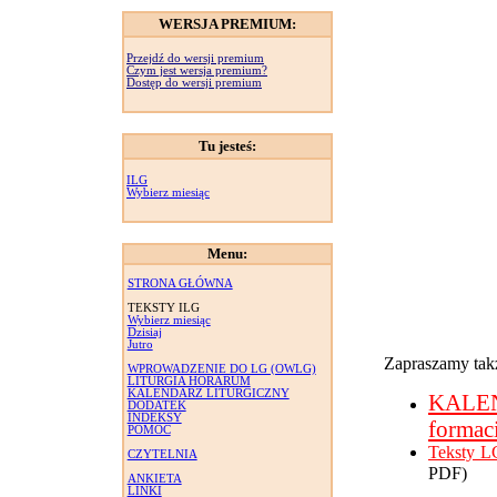
WERSJA PREMIUM:
Przejdź do wersji premium
Czym jest wersja premium?
Dostęp do wersji premium
Tu jesteś:
ILG
Wybierz miesiąc
Menu:
STRONA GŁÓWNA
TEKSTY ILG
Wybierz miesiąc
Dzisiaj
Jutro
Zapraszamy takż
WPROWADZENIE DO LG (OWLG)
LITURGIA HORARUM
KALENDARZ LITURGICZNY
KALE
DODATEK
INDEKSY
formac
POMOC
Teksty L
CZYTELNIA
PDF)
ANKIETA
LINKI