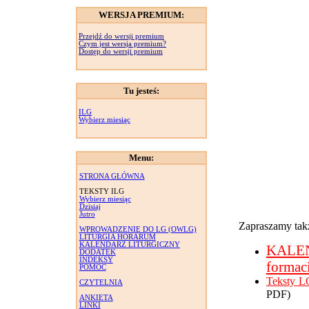
WERSJA PREMIUM:
Przejdź do wersji premium
Czym jest wersja premium?
Dostęp do wersji premium
Tu jesteś:
ILG
Wybierz miesiąc
Menu:
STRONA GŁÓWNA
TEKSTY ILG
Wybierz miesiąc
Dzisiaj
Jutro
Zapraszamy takż
WPROWADZENIE DO LG (OWLG)
LITURGIA HORARUM
KALENDARZ LITURGICZNY
KALE
DODATEK
INDEKSY
formac
POMOC
Teksty L
CZYTELNIA
PDF)
ANKIETA
LINKI