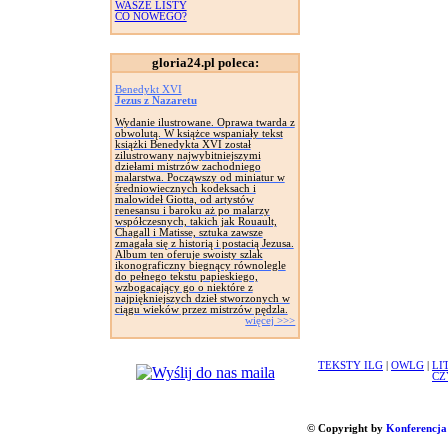
WASZE LISTY
CO NOWEGO?
gloria24.pl poleca:
Benedykt XVI
Jezus z Nazaretu
Wydanie ilustrowane. Oprawa twarda z
obwolutą. W książce wspaniały tekst
książki Benedykta XVI został
zilustrowany najwybitniejszymi
dziełami mistrzów zachodniego
malarstwa. Począwszy od miniatur w
średniowiecznych kodeksach i
malowideł Giotta, od artystów
renesansu i baroku aż po malarzy
współczesnych, takich jak Rouault,
Chagall i Matisse, sztuka zawsze
zmagała się z historią i postacią Jezusa.
Album ten oferuje swoisty szlak
ikonograficzny biegnący równolegle
do pełnego tekstu papieskiego,
wzbogacający go o niektóre z
najpiękniejszych dzieł stworzonych w
ciągu wieków przez mistrzów pędzla.
więcej >>>
TEKSTY ILG
|
OWLG
|
LI
CZ
© Copyright by
Konferencja 