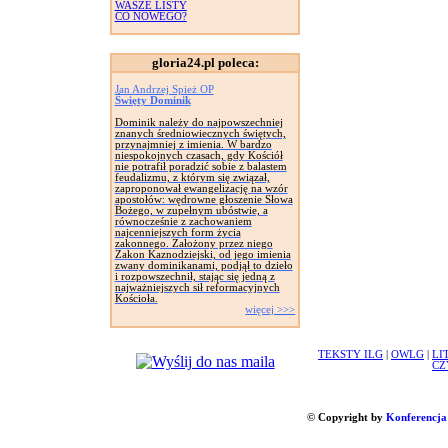
WASZE LISTY
CO NOWEGO?
gloria24.pl poleca:
Jan Andrzej Spież OP
Święty Dominik
Dominik należy do najpowszechniej
znanych średniowiecznych świętych,
przynajmniej z imienia. W bardzo
niespokojnych czasach, gdy Kościół
nie potrafił poradzić sobie z balastem
feudalizmu, z którym się związał,
zaproponował ewangelizację na wzór
apostołów: wędrowne głoszenie Słowa
Bożego, w zupełnym ubóstwie, a
równocześnie z zachowaniem
najcenniejszych form życia
zakonnego. Założony przez niego
Zakon Kaznodziejski, od jego imienia
zwany dominikanami, podjął to dzieło
i rozpowszechnił, stając się jedną z
najważniejszych sił reformacyjnych
Kościoła.
więcej >>>
TEKSTY ILG
|
OWLG
|
LI
CZ
© Copyright by
Konferencja 