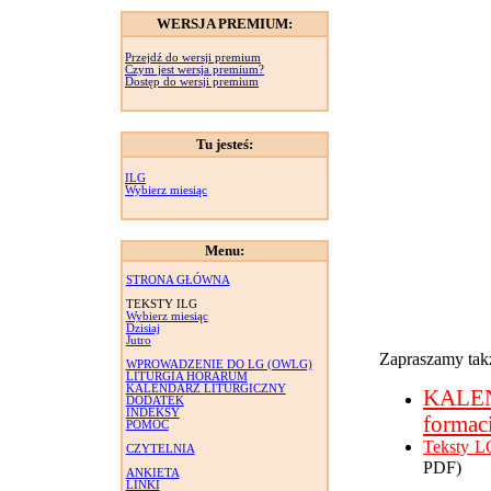
WERSJA PREMIUM:
Przejdź do wersji premium
Czym jest wersja premium?
Dostęp do wersji premium
Tu jesteś:
ILG
Wybierz miesiąc
Menu:
STRONA GŁÓWNA
TEKSTY ILG
Wybierz miesiąc
Dzisiaj
Jutro
Zapraszamy takż
WPROWADZENIE DO LG (OWLG)
LITURGIA HORARUM
KALENDARZ LITURGICZNY
KALE
DODATEK
INDEKSY
formac
POMOC
Teksty L
CZYTELNIA
PDF)
ANKIETA
LINKI