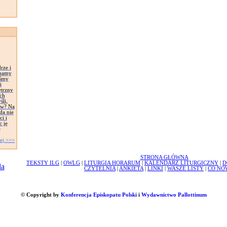
rze i
 mamy
eśmy
i
trzny
ch
śli,
ów? Na
da nie
i i
c je
ę
ej >>>
STRONA GŁÓWNA
TEKSTY ILG
|
OWLG
|
LITURGIA HORARUM
|
KALENDARZ LITURGICZNY
|
D
CZYTELNIA
|
ANKIETA
|
LINKI
|
WASZE LISTY
|
CO NO
© Copyright by
Konferencja Episkopatu Polski
i
Wydawnictwo Pallottinum