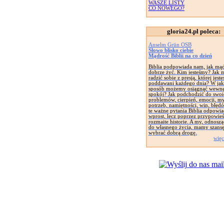
WASZE LISTY
CO NOWEGO?
gloria24.pl poleca:
Anselm Grün OSB
Słowo blisko ciebie
Mądrość Biblii na co dzień
Biblia podpowiada nam, jak mąd
dobrze żyć. Kim jesteśmy? Jak
radzić sobie z presją, której jest
poddawani każdego dnia? W jak
sposób możemy osiągnąć wewnę
spokój? Jak podchodzić do swoi
problemów, cierpień, emocji, my
potrzeb, namiętności, win, błęd
te ważne pytania Biblia odpowia
wprost, lecz poprzez przypowieśc
rozmaite historie. A my, odnoszą
do własnego życia, mamy szans
wybrać dobrą drogę.
więc