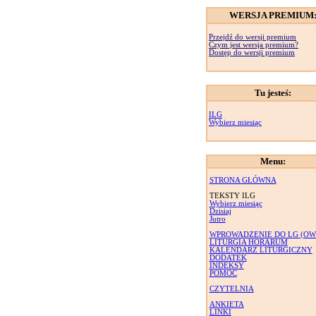
WERSJA PREMIUM
Przejdź do wersji premium
Czym jest wersja premium?
Dostęp do wersji premium
Tu jesteś:
ILG
Wybierz miesiąc
Menu:
STRONA GŁÓWNA
TEKSTY ILG
Wybierz miesiąc
Dzisiaj
Jutro
WPROWADZENIE DO LG (OW
LITURGIA HORARUM
KALENDARZ LITURGICZNY
DODATEK
INDEKSY
POMOC
CZYTELNIA
ANKIETA
LINKI