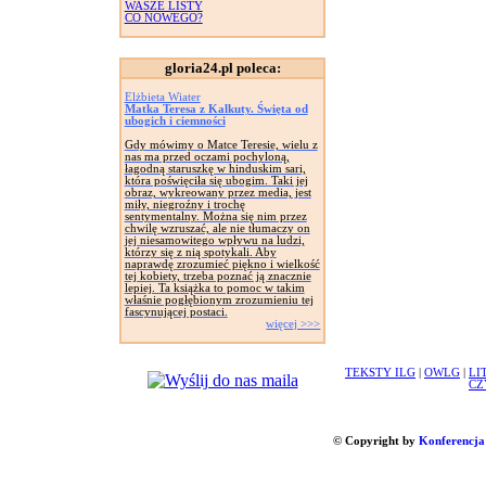
WASZE LISTY
CO NOWEGO?
gloria24.pl poleca:
Elżbieta Wiater
Matka Teresa z Kalkuty. Święta od
ubogich i ciemności
Gdy mówimy o Matce Teresie, wielu z
nas ma przed oczami pochyloną,
łagodną staruszkę w hinduskim sari,
która poświęciła się ubogim. Taki jej
obraz, wykreowany przez media, jest
miły, niegroźny i trochę
sentymentalny. Można się nim przez
chwilę wzruszać, ale nie tłumaczy on
jej niesamowitego wpływu na ludzi,
którzy się z nią spotykali. Aby
naprawdę zrozumieć piękno i wielkość
tej kobiety, trzeba poznać ją znacznie
lepiej. Ta książka to pomoc w takim
właśnie pogłębionym zrozumieniu tej
fascynującej postaci.
więcej >>>
TEKSTY ILG
|
OWLG
|
LI
CZ
© Copyright by
Konferencja 