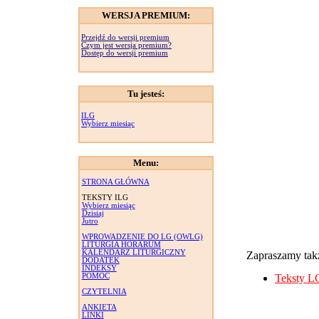
WERSJA PREMIUM:
Przejdź do wersji premium
Czym jest wersja premium?
Dostęp do wersji premium
Tu jesteś:
ILG
Wybierz miesiąc
Menu:
STRONA GŁÓWNA
TEKSTY ILG
Wybierz miesiąc
Dzisiaj
Jutro
WPROWADZENIE DO LG (OWLG)
LITURGIA HORARUM
KALENDARZ LITURGICZNY
Zapraszamy takż
DODATEK
INDEKSY
POMOC
Teksty L
CZYTELNIA
ANKIETA
LINKI