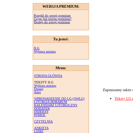
WERSJA PREMIUM:
Przejdź do wersji premium
Czym jest wersja premium?
Dostęp do wersji premium
Tu jesteś:
ILG
Wybierz miesiąc
Menu:
STRONA GŁÓWNA
TEKSTY ILG
Wybierz miesiąc
Dzisiaj
Zapraszamy także 
Jutro
Teksty LG 
WPROWADZENIE DO LG (OWLG)
LITURGIA HORARUM
KALENDARZ LITURGICZNY
DODATEK
INDEKSY
POMOC
CZYTELNIA
ANKIETA
LINKI