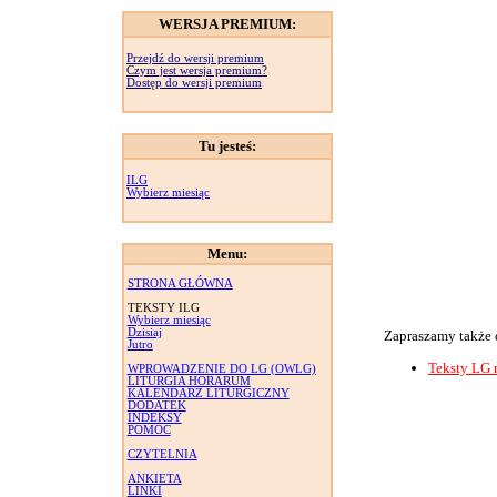
WERSJA PREMIUM:
Przejdź do wersji premium
Czym jest wersja premium?
Dostęp do wersji premium
Tu jesteś:
ILG
Wybierz miesiąc
Menu:
STRONA GŁÓWNA
TEKSTY ILG
Wybierz miesiąc
Dzisiaj
Zapraszamy także 
Jutro
Teksty LG 
WPROWADZENIE DO LG (OWLG)
LITURGIA HORARUM
KALENDARZ LITURGICZNY
DODATEK
INDEKSY
POMOC
CZYTELNIA
ANKIETA
LINKI