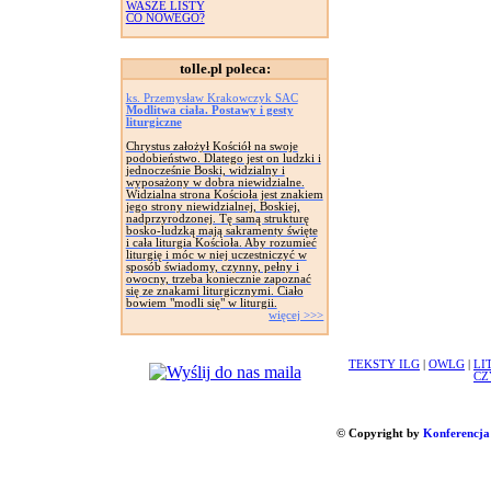
WASZE LISTY
CO NOWEGO?
tolle.pl poleca:
ks. Przemysław Krakowczyk SAC
Modlitwa ciała. Postawy i gesty
liturgiczne
Chrystus założył Kościół na swoje
podobieństwo. Dlatego jest on ludzki i
jednocześnie Boski, widzialny i
wyposażony w dobra niewidzialne.
Widzialna strona Kościoła jest znakiem
jego strony niewidzialnej, Boskiej,
nadprzyrodzonej. Tę samą strukturę
bosko-ludzką mają sakramenty święte
i cała liturgia Kościoła. Aby rozumieć
liturgię i móc w niej uczestniczyć w
sposób świadomy, czynny, pełny i
owocny, trzeba koniecznie zapoznać
się ze znakami liturgicznymi. Ciało
bowiem "modli się" w liturgii.
więcej >>>
TEKSTY ILG
|
OWLG
|
LI
CZ
© Copyright by
Konferencja 