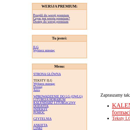
WERSJA PREMIUM:
Przejdź do wersji premium
Czym jest wersja premium?
Dostęp do wersji premium
Tu jesteś:
ILG
Wybierz miesiąc
Menu:
STRONA GŁÓWNA
TEKSTY ILG
Wybierz miesiąc
Dzisiaj
Jutro
Zapraszamy takż
WPROWADZENIE DO LG (OWLG)
LITURGIA HORARUM
KALENDARZ LITURGICZNY
KALE
DODATEK
INDEKSY
formac
POMOC
Teksty L
CZYTELNIA
ANKIETA
LINKI