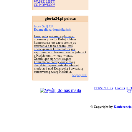
WASZE LISTY
CO NOWEGO?
gloria24.pl poleca:
Jacek Salij OP
Ewangeliarz dominikański
Ewangelia jest niezgłębionym
oceanem prawdy Bożej. Celem
komentarza jest zaproszenie do
czerpania z tego oceanu, zaś
obowiązkiem komentatora jest
zaproszenie to formułować w jedności
z Kościołem i w jego wierze.
Znajdujące się w tej książce
komentarze rzeczywiście mają
charakter zaproszenia do własnej
medytacji nad Ewangelią i wyrażają
autentyczną wiarę Kościoła.
więcej >>>
TEKSTY ILG
|
OWLG
|
LI
CZ
© Copyright by
Konferencja 