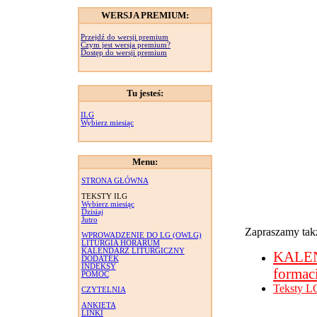
WERSJA PREMIUM:
Przejdź do wersji premium
Czym jest wersja premium?
Dostęp do wersji premium
Tu jesteś:
ILG
Wybierz miesiąc
Menu:
STRONA GŁÓWNA
TEKSTY ILG
Wybierz miesiąc
Dzisiaj
Jutro
Zapraszamy takż
WPROWADZENIE DO LG (OWLG)
LITURGIA HORARUM
KALENDARZ LITURGICZNY
KALE
DODATEK
INDEKSY
formac
POMOC
Teksty L
CZYTELNIA
ANKIETA
LINKI