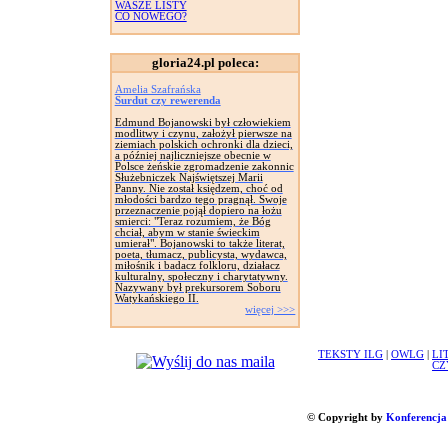
WASZE LISTY
CO NOWEGO?
gloria24.pl poleca:
Amelia Szafrańska
Surdut czy rewerenda
Edmund Bojanowski był człowiekiem
modlitwy i czynu, założył pierwsze na
ziemiach polskich ochronki dla dzieci,
a później najliczniejsze obecnie w
Polsce żeńskie zgromadzenie zakonnic
Służebniczek Najświętszej Marii
Panny. Nie został księdzem, choć od
młodości bardzo tego pragnął. Swoje
przeznaczenie pojął dopiero na łożu
smierci: "Teraz rozumiem, że Bóg
chciał, abym w stanie świeckim
umierał". Bojanowski to także literat,
poeta, tłumacz, publicysta, wydawca,
miłośnik i badacz folkloru, działacz
kulturalny, społeczny i charytatywny.
Nazywany był prekursorem Soboru
Watykańskiego II.
więcej >>>
TEKSTY ILG
|
OWLG
|
LI
CZ
© Copyright by
Konferencja 