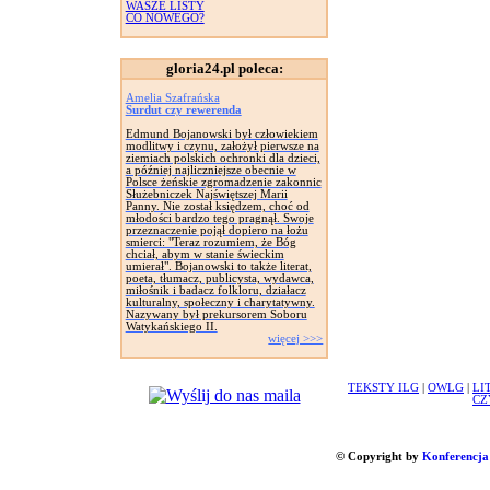
WASZE LISTY
CO NOWEGO?
gloria24.pl poleca:
Amelia Szafrańska
Surdut czy rewerenda
Edmund Bojanowski był człowiekiem
modlitwy i czynu, założył pierwsze na
ziemiach polskich ochronki dla dzieci,
a później najliczniejsze obecnie w
Polsce żeńskie zgromadzenie zakonnic
Służebniczek Najświętszej Marii
Panny. Nie został księdzem, choć od
młodości bardzo tego pragnął. Swoje
przeznaczenie pojął dopiero na łożu
smierci: "Teraz rozumiem, że Bóg
chciał, abym w stanie świeckim
umierał". Bojanowski to także literat,
poeta, tłumacz, publicysta, wydawca,
miłośnik i badacz folkloru, działacz
kulturalny, społeczny i charytatywny.
Nazywany był prekursorem Soboru
Watykańskiego II.
więcej >>>
TEKSTY ILG
|
OWLG
|
LI
CZ
© Copyright by
Konferencja 