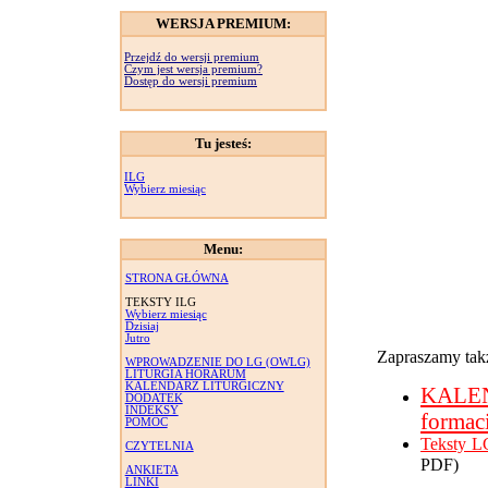
WERSJA PREMIUM:
Przejdź do wersji premium
Czym jest wersja premium?
Dostęp do wersji premium
Tu jesteś:
ILG
Wybierz miesiąc
Menu:
STRONA GŁÓWNA
TEKSTY ILG
Wybierz miesiąc
Dzisiaj
Jutro
Zapraszamy takż
WPROWADZENIE DO LG (OWLG)
LITURGIA HORARUM
KALENDARZ LITURGICZNY
KALE
DODATEK
INDEKSY
formac
POMOC
Teksty L
CZYTELNIA
PDF)
ANKIETA
LINKI