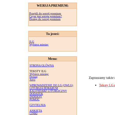
WERSJA PREMIUM:
Przejdź do wersji premium
Czym jest wersja premium?
Dostęp do wersji premium
Tu jesteś:
ILG
Wybierz miesiąc
Menu:
STRONA GŁÓWNA
TEKSTY ILG
Wybierz miesiąc
Dzisiaj
Zapraszamy także 
Jutro
Teksty LG 
WPROWADZENIE DO LG (OWLG)
LITURGIA HORARUM
KALENDARZ LITURGICZNY
DODATEK
INDEKSY
POMOC
CZYTELNIA
ANKIETA
LINKI