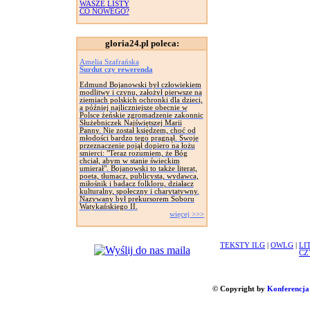
WASZE LISTY
CO NOWEGO?
gloria24.pl poleca:
Amelia Szafrańska
Surdut czy rewerenda
Edmund Bojanowski był człowiekiem
modlitwy i czynu, założył pierwsze na
ziemiach polskich ochronki dla dzieci,
a później najliczniejsze obecnie w
Polsce żeńskie zgromadzenie zakonnic
Służebniczek Najświętszej Marii
Panny. Nie został księdzem, choć od
młodości bardzo tego pragnął. Swoje
przeznaczenie pojął dopiero na łożu
smierci: "Teraz rozumiem, że Bóg
chciał, abym w stanie świeckim
umierał". Bojanowski to także literat,
poeta, tłumacz, publicysta, wydawca,
miłośnik i badacz folkloru, działacz
kulturalny, społeczny i charytatywny.
Nazywany był prekursorem Soboru
Watykańskiego II.
więcej >>>
TEKSTY ILG
|
OWLG
|
LI
CZ
© Copyright by
Konferencja 